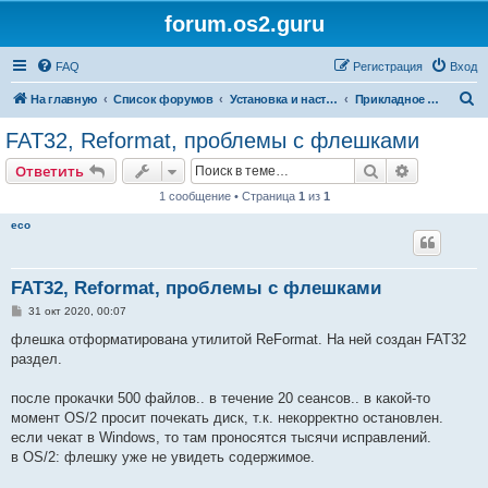
forum.os2.guru
FAQ
Регистрация
Вход
П
На главную
Список форумов
Установка и настройка OS/2
Прикладное ПО / Applications
о
FAT32, Reformat, проблемы с флешками
и
Поиск
Расширен
Ответить
с
1 сообщение • Страница
1
из
1
к
eco
FAT32, Reformat, проблемы с флешками
С
31 окт 2020, 00:07
о
о
флешка отформатирована утилитой ReFormat. На ней создан FAT32
б
раздел.
щ
е
н
после прокачки 500 файлов.. в течение 20 сеансов.. в какой-то
и
е
момент OS/2 просит почекать диск, т.к. некорректно остановлен.
если чекат в Windows, то там проносятся тысячи исправлений.
в OS/2: флешку уже не увидеть содержимое.