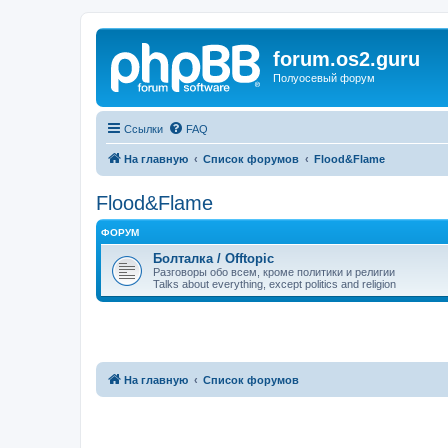
forum.os2.guru
Полуосевый форум
Ссылки
FAQ
На главную
Список форумов
Flood&Flame
Flood&Flame
ФОРУМ
Болталка / Offtopic
Разговоры обо всем, кроме политики и религии
Talks about everything, except politics and religion
На главную
Список форумов