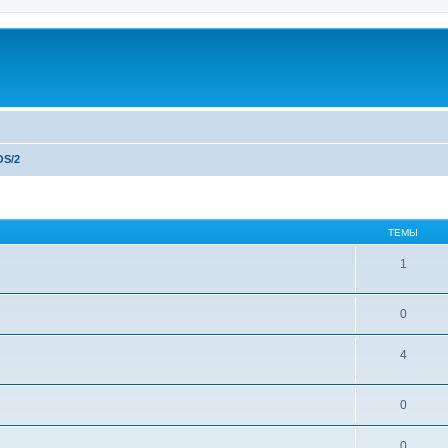
OS/2
ТЕМЫ
1
0
4
0
0