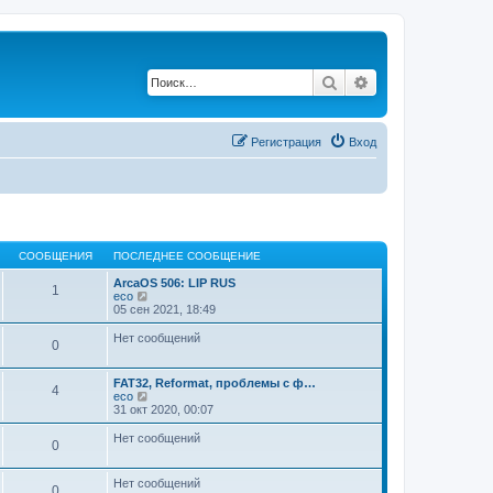
Поиск
Расширенный по
Регистрация
Вход
СООБЩЕНИЯ
ПОСЛЕДНЕЕ СООБЩЕНИЕ
ArcaOS 506: LIP RUS
1
П
eco
е
05 сен 2021, 18:49
р
е
Нет сообщений
0
й
т
и
FAT32, Reformat, проблемы с ф…
к
4
П
eco
п
е
31 окт 2020, 00:07
о
р
с
е
Нет сообщений
л
0
й
е
т
д
и
н
Нет сообщений
к
0
е