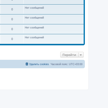
п
м
о
у
с
Нет сообщений
с
0
л
о
е
о
д
б
Нет сообщений
0
н
щ
е
е
м
н
Нет сообщений
у
0
и
с
ю
о
о
Нет сообщений
0
б
щ
е
н
и
ю
Перейти
Удалить cookies
Часовой пояс:
UTC+03:00