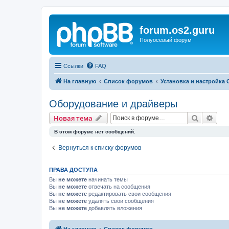
forum.os2.guru
Полуосевый форум
Ссылки
FAQ
На главную
Список форумов
Установка и настройка 
Оборудование и драйверы
Поиск
Рас
Новая тема
В этом форуме нет сообщений.
Вернуться к списку форумов
ПРАВА ДОСТУПА
Вы
не можете
начинать темы
Вы
не можете
отвечать на сообщения
Вы
не можете
редактировать свои сообщения
Вы
не можете
удалять свои сообщения
Вы
не можете
добавлять вложения