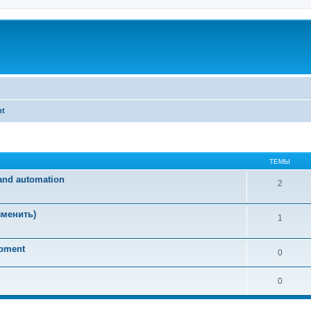
nt
ТЕМЫ
and automation
2
зменить)
1
opment
0
0