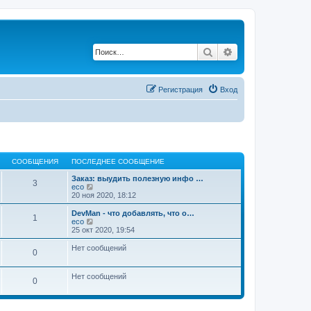
Поиск
Расширенный по
Регистрация
Вход
СООБЩЕНИЯ
ПОСЛЕДНЕЕ СООБЩЕНИЕ
Заказ: выудить полезную инфо …
3
П
eco
е
20 ноя 2020, 18:12
р
е
DevMan - что добавлять, что о…
1
й
П
eco
т
е
25 окт 2020, 19:54
и
р
к
е
Нет сообщений
0
п
й
о
т
с
и
Нет сообщений
л
к
0
е
п
д
о
н
с
е