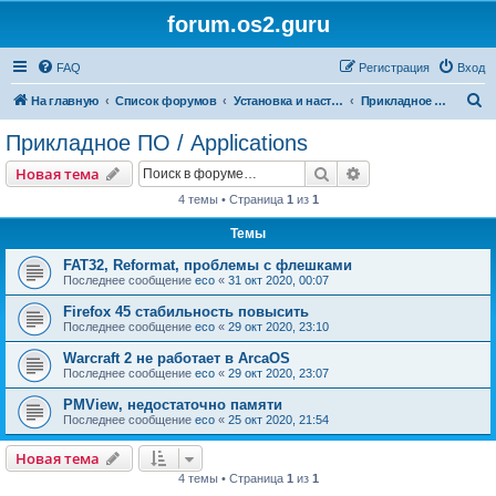
forum.os2.guru
FAQ
Регистрация
Вход
П
На главную
Список форумов
Установка и настройка OS/2
Прикладное ПО / Applications
о
Прикладное ПО / Applications
и
Поиск
Расширенный пои
Новая тема
с
4 темы • Страница
1
из
1
к
Темы
FAT32, Reformat, проблемы с флешками
Последнее сообщение
eco
«
31 окт 2020, 00:07
Firefox 45 стабильность повысить
Последнее сообщение
eco
«
29 окт 2020, 23:10
Warcraft 2 не работает в ArcaOS
Последнее сообщение
eco
«
29 окт 2020, 23:07
PMView, недостаточно памяти
Последнее сообщение
eco
«
25 окт 2020, 21:54
Новая тема
4 темы • Страница
1
из
1