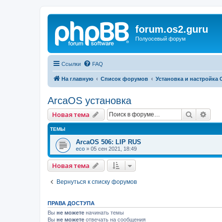
forum.os2.guru
Полуосевый форум
Ссылки
FAQ
На главную
Список форумов
Установка и настройка 
ArcaOS установка
Поиск
Рас
Новая тема
ТЕМЫ
ArcaOS 506: LIP RUS
eco
»
05 сен 2021, 18:49
Новая тема
Вернуться к списку форумов
ПРАВА ДОСТУПА
Вы
не можете
начинать темы
Вы
не можете
отвечать на сообщения