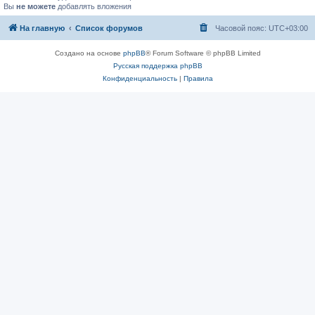
Вы
не можете
добавлять вложения
На главную
Список форумов
Часовой пояс:
UTC+03:00
Создано на основе
phpBB
® Forum Software © phpBB Limited
Русская поддержка phpBB
Конфиденциальность
|
Правила