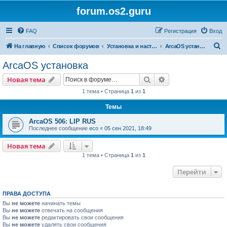
forum.os2.guru
FAQ
Регистрация
Вход
П
На главную
Список форумов
Установка и настройка OS/2
ArcaOS установка
о
ArcaOS установка
и
Поиск
Расширенный пои
Новая тема
с
1 тема • Страница
1
из
1
к
Темы
ArcaOS 506: LIP RUS
Последнее сообщение
eco
«
05 сен 2021, 18:49
Новая тема
1 тема • Страница
1
из
1
Перейти
ПРАВА ДОСТУПА
Вы
не можете
начинать темы
Вы
не можете
отвечать на сообщения
Вы
не можете
редактировать свои сообщения
Вы
не можете
удалять свои сообщения