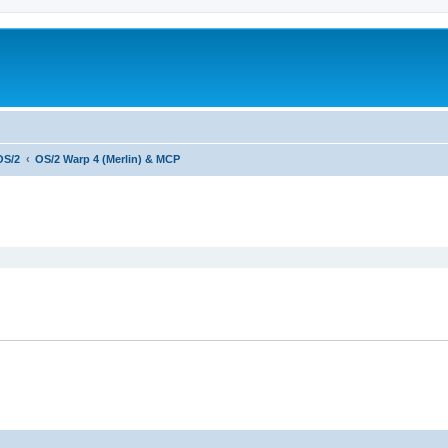
OS/2
OS/2 Warp 4 (Merlin) & MCP
ширенный поиск