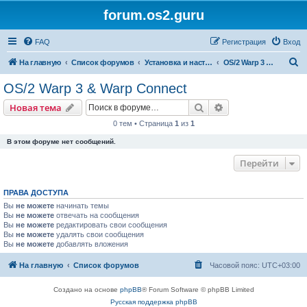
forum.os2.guru
FAQ
Регистрация
Вход
П
На главную
Список форумов
Установка и настройка OS/2
OS/2 Warp 3 & Warp Connect
о
OS/2 Warp 3 & Warp Connect
и
Поиск
Расширенный пои
Новая тема
с
0 тем • Страница
1
из
1
к
В этом форуме нет сообщений.
Перейти
ПРАВА ДОСТУПА
Вы
не можете
начинать темы
Вы
не можете
отвечать на сообщения
Вы
не можете
редактировать свои сообщения
Вы
не можете
удалять свои сообщения
Вы
не можете
добавлять вложения
На главную
Список форумов
Часовой пояс:
UTC+03:00
Создано на основе
phpBB
® Forum Software © phpBB Limited
Русская поддержка phpBB