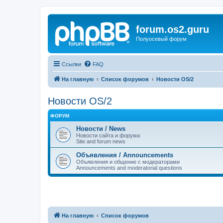
forum.os2.guru
Полуосевый форум
Ссылки
FAQ
На главную
Список форумов
Новости OS/2
Новости OS/2
ФОРУМ
Новости / News
Новости сайта и форума
Site and forum news
Объявления / Announcements
Объявления и общение с модераторами
Announcements and moderatorial questions
На главную
Список форумов