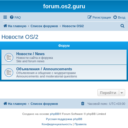
forum.os2.guru
FAQ
Регистрация
Вход
П
На главную
Список форумов
Новости OS/2
о
Новости OS/2
и
Форум
с
к
Новости / News
Новости сайта и форума
Site and forum news
Объявления / Announcements
Объявления и общение с модераторами
Announcements and moderatorial questions
Перейти
На главную
Список форумов
Часовой пояс:
UTC+03:00
Создано на основе
phpBB
® Forum Software © phpBB Limited
Русская поддержка phpBB
Конфиденциальность
|
Правила