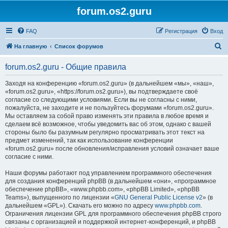
forum.os2.guru
FAQ
Регистрация
Вход
П
На главную
Список форумов
о
forum.os2.guru - Общие правила
и
с
Заходя на конференцию «forum.os2.guru» (в дальнейшем «мы», «наш»,
«forum.os2.guru», «https://forum.os2.guru»), вы подтверждаете своё
к
согласие со следующими условиями. Если вы не согласны с ними,
пожалуйста, не заходите и не пользуйтесь форумами «forum.os2.guru».
Мы оставляем за собой право изменять эти правила в любое время и
сделаем всё возможное, чтобы уведомить вас об этом, однако с вашей
стороны было бы разумным регулярно просматривать этот текст на
предмет изменений, так как использование конференции
«forum.os2.guru» после обновления/исправления условий означает ваше
согласие с ними.
Наши форумы работают под управлением программного обеспечения
для создания конференций phpBB (в дальнейшем «они», «программное
обеспечение phpBB», «www.phpbb.com», «phpBB Limited», «phpBB
Teams»), выпущенного по лицензии «
GNU General Public License v2
» (в
дальнейшем «GPL»). Скачать его можно по адресу
www.phpbb.com
.
Ограничения лицензии GPL для программного обеспечения phpBB строго
связаны с организацией и поддержкой интернет-конференций, и phpBB