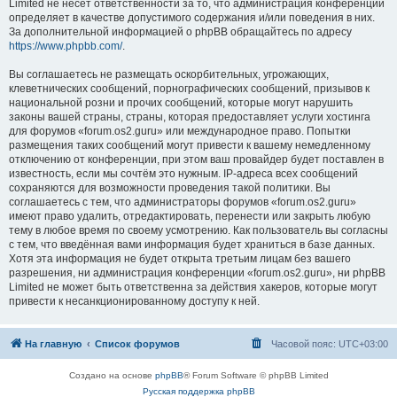
Limited не несёт ответственности за то, что администрация конференций
определяет в качестве допустимого содержания и/или поведения в них.
За дополнительной информацией о phpBB обращайтесь по адресу
https://www.phpbb.com/
.
Вы соглашаетесь не размещать оскорбительных, угрожающих,
клеветнических сообщений, порнографических сообщений, призывов к
национальной розни и прочих сообщений, которые могут нарушить
законы вашей страны, страны, которая предоставляет услуги хостинга
для форумов «forum.os2.guru» или международное право. Попытки
размещения таких сообщений могут привести к вашему немедленному
отключению от конференции, при этом ваш провайдер будет поставлен в
известность, если мы сочтём это нужным. IP-адреса всех сообщений
сохраняются для возможности проведения такой политики. Вы
соглашаетесь с тем, что администраторы форумов «forum.os2.guru»
имеют право удалить, отредактировать, перенести или закрыть любую
тему в любое время по своему усмотрению. Как пользователь вы согласны
с тем, что введённая вами информация будет храниться в базе данных.
Хотя эта информация не будет открыта третьим лицам без вашего
разрешения, ни администрация конференции «forum.os2.guru», ни phpBB
Limited не может быть ответственна за действия хакеров, которые могут
привести к несанкционированному доступу к ней.
На главную
Список форумов
Часовой пояс:
UTC+03:00
Создано на основе
phpBB
® Forum Software © phpBB Limited
Русская поддержка phpBB