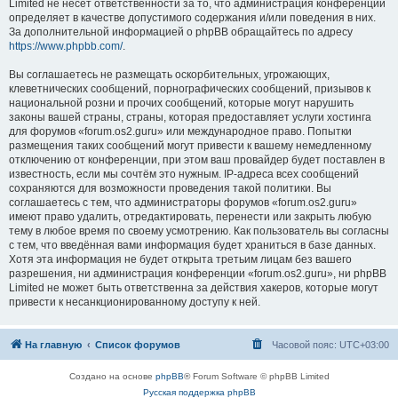
Limited не несёт ответственности за то, что администрация конференций
определяет в качестве допустимого содержания и/или поведения в них.
За дополнительной информацией о phpBB обращайтесь по адресу
https://www.phpbb.com/
.
Вы соглашаетесь не размещать оскорбительных, угрожающих,
клеветнических сообщений, порнографических сообщений, призывов к
национальной розни и прочих сообщений, которые могут нарушить
законы вашей страны, страны, которая предоставляет услуги хостинга
для форумов «forum.os2.guru» или международное право. Попытки
размещения таких сообщений могут привести к вашему немедленному
отключению от конференции, при этом ваш провайдер будет поставлен в
известность, если мы сочтём это нужным. IP-адреса всех сообщений
сохраняются для возможности проведения такой политики. Вы
соглашаетесь с тем, что администраторы форумов «forum.os2.guru»
имеют право удалить, отредактировать, перенести или закрыть любую
тему в любое время по своему усмотрению. Как пользователь вы согласны
с тем, что введённая вами информация будет храниться в базе данных.
Хотя эта информация не будет открыта третьим лицам без вашего
разрешения, ни администрация конференции «forum.os2.guru», ни phpBB
Limited не может быть ответственна за действия хакеров, которые могут
привести к несанкционированному доступу к ней.
На главную
Список форумов
Часовой пояс:
UTC+03:00
Создано на основе
phpBB
® Forum Software © phpBB Limited
Русская поддержка phpBB