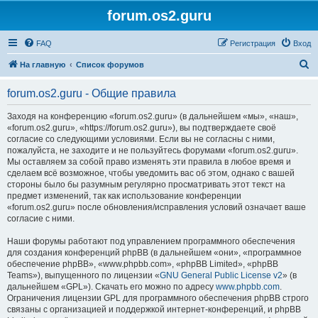
forum.os2.guru
FAQ
Регистрация
Вход
П
На главную
Список форумов
о
forum.os2.guru - Общие правила
и
с
Заходя на конференцию «forum.os2.guru» (в дальнейшем «мы», «наш»,
«forum.os2.guru», «https://forum.os2.guru»), вы подтверждаете своё
к
согласие со следующими условиями. Если вы не согласны с ними,
пожалуйста, не заходите и не пользуйтесь форумами «forum.os2.guru».
Мы оставляем за собой право изменять эти правила в любое время и
сделаем всё возможное, чтобы уведомить вас об этом, однако с вашей
стороны было бы разумным регулярно просматривать этот текст на
предмет изменений, так как использование конференции
«forum.os2.guru» после обновления/исправления условий означает ваше
согласие с ними.
Наши форумы работают под управлением программного обеспечения
для создания конференций phpBB (в дальнейшем «они», «программное
обеспечение phpBB», «www.phpbb.com», «phpBB Limited», «phpBB
Teams»), выпущенного по лицензии «
GNU General Public License v2
» (в
дальнейшем «GPL»). Скачать его можно по адресу
www.phpbb.com
.
Ограничения лицензии GPL для программного обеспечения phpBB строго
связаны с организацией и поддержкой интернет-конференций, и phpBB