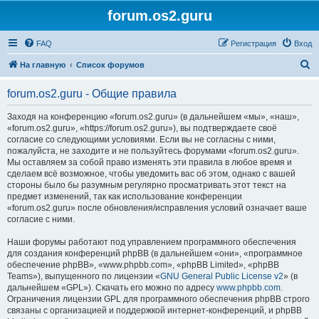
forum.os2.guru
FAQ
Регистрация
Вход
П
На главную
Список форумов
о
forum.os2.guru - Общие правила
и
с
Заходя на конференцию «forum.os2.guru» (в дальнейшем «мы», «наш»,
«forum.os2.guru», «https://forum.os2.guru»), вы подтверждаете своё
к
согласие со следующими условиями. Если вы не согласны с ними,
пожалуйста, не заходите и не пользуйтесь форумами «forum.os2.guru».
Мы оставляем за собой право изменять эти правила в любое время и
сделаем всё возможное, чтобы уведомить вас об этом, однако с вашей
стороны было бы разумным регулярно просматривать этот текст на
предмет изменений, так как использование конференции
«forum.os2.guru» после обновления/исправления условий означает ваше
согласие с ними.
Наши форумы работают под управлением программного обеспечения
для создания конференций phpBB (в дальнейшем «они», «программное
обеспечение phpBB», «www.phpbb.com», «phpBB Limited», «phpBB
Teams»), выпущенного по лицензии «
GNU General Public License v2
» (в
дальнейшем «GPL»). Скачать его можно по адресу
www.phpbb.com
.
Ограничения лицензии GPL для программного обеспечения phpBB строго
связаны с организацией и поддержкой интернет-конференций, и phpBB