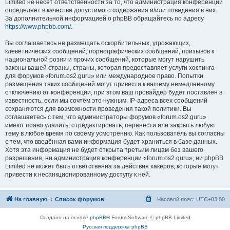
Limited не несёт ответственности за то, что администрация конференций
определяет в качестве допустимого содержания и/или поведения в них.
За дополнительной информацией о phpBB обращайтесь по адресу
https://www.phpbb.com/
.
Вы соглашаетесь не размещать оскорбительных, угрожающих,
клеветнических сообщений, порнографических сообщений, призывов к
национальной розни и прочих сообщений, которые могут нарушить
законы вашей страны, страны, которая предоставляет услуги хостинга
для форумов «forum.os2.guru» или международное право. Попытки
размещения таких сообщений могут привести к вашему немедленному
отключению от конференции, при этом ваш провайдер будет поставлен в
известность, если мы сочтём это нужным. IP-адреса всех сообщений
сохраняются для возможности проведения такой политики. Вы
соглашаетесь с тем, что администраторы форумов «forum.os2.guru»
имеют право удалить, отредактировать, перенести или закрыть любую
тему в любое время по своему усмотрению. Как пользователь вы согласны
с тем, что введённая вами информация будет храниться в базе данных.
Хотя эта информация не будет открыта третьим лицам без вашего
разрешения, ни администрация конференции «forum.os2.guru», ни phpBB
Limited не может быть ответственна за действия хакеров, которые могут
привести к несанкционированному доступу к ней.
На главную
Список форумов
Часовой пояс:
UTC+03:00
Создано на основе
phpBB
® Forum Software © phpBB Limited
Русская поддержка phpBB