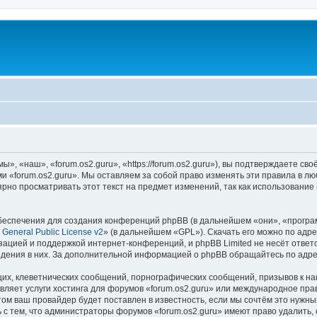
», «наш», «forum.os2.guru», «https://forum.os2.guru»), вы подтверждаете св
ми «forum.os2.guru». Мы оставляем за собой право изменять эти правила в л
рно просматривать этот текст на предмет изменений, так как использование
еспечения для создания конференций phpBB (в дальнейшем «они», «програ
General Public License v2
» (в дальнейшем «GPL»). Скачать его можно по адр
зацией и поддержкой интернет-конференций, и phpBB Limited не несёт ответ
ведения в них. За дополнительной информацией о phpBB обращайтесь по адр
их, клеветнических сообщений, порнографических сообщений, призывов к на
вляет услуги хостинга для форумов «forum.os2.guru» или международное пра
м ваш провайдер будет поставлен в известность, если мы сочтём это нужны
с тем, что администраторы форумов «forum.os2.guru» имеют право удалить, 