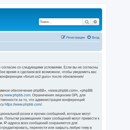
Поиск
Расширенный по
Регистрация
Вход
оё согласие со следующими условиями. Если вы не согласны
юбое время и сделаем всё возможное, чтобы уведомить вас
 конференции «forum.os2.guru» после обновления/
ммное обеспечение phpBB», «www.phpbb.com», «phpBB
есу
www.phpbb.com
. Ограничения лицензии GPL для
ственности за то, что администрация конференций
есу
https://www.phpbb.com/
.
циональной розни и прочих сообщений, которые могут
во. Попытки размещения таких сообщений могут привести к
м. IP-адреса всех сообщений сохраняются для
отредактировать, перенести или закрыть любую тему в