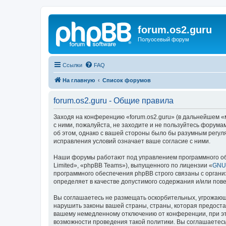
forum.os2.guru
Полуосевый форум
Ссылки
FAQ
На главную
Список форумов
forum.os2.guru - Общие правила
Заходя на конференцию «forum.os2.guru» (в дальнейшем «мы
с ними, пожалуйста, не заходите и не пользуйтесь форума
об этом, однако с вашей стороны было бы разумным регуля
исправления условий означает ваше согласие с ними.
Наши форумы работают под управлением программного об
Limited», «phpBB Teams»), выпущенного по лицензии «
GNU 
программного обеспечения phpBB строго связаны с органи
определяет в качестве допустимого содержания и/или по
Вы соглашаетесь не размещать оскорбительных, угрожающ
нарушить законы вашей страны, страны, которая предоста
вашему немедленному отключению от конференции, при это
возможности проведения такой политики. Вы соглашаетесь 