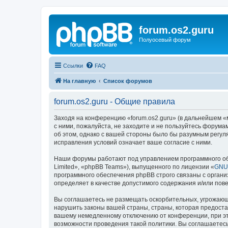
forum.os2.guru
Полуосевый форум
Ссылки
FAQ
На главную
Список форумов
forum.os2.guru - Общие правила
Заходя на конференцию «forum.os2.guru» (в дальнейшем «мы
с ними, пожалуйста, не заходите и не пользуйтесь форума
об этом, однако с вашей стороны было бы разумным регуля
исправления условий означает ваше согласие с ними.
Наши форумы работают под управлением программного об
Limited», «phpBB Teams»), выпущенного по лицензии «
GNU 
программного обеспечения phpBB строго связаны с органи
определяет в качестве допустимого содержания и/или по
Вы соглашаетесь не размещать оскорбительных, угрожающ
нарушить законы вашей страны, страны, которая предоста
вашему немедленному отключению от конференции, при это
возможности проведения такой политики. Вы соглашаетесь 