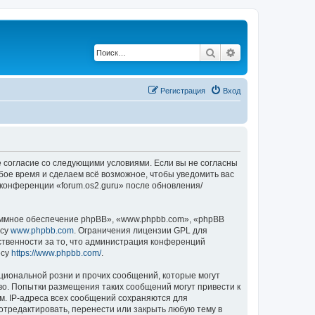
Поиск
Расширенный по
Регистрация
Вход
оё согласие со следующими условиями. Если вы не согласны
юбое время и сделаем всё возможное, чтобы уведомить вас
 конференции «forum.os2.guru» после обновления/
ммное обеспечение phpBB», «www.phpbb.com», «phpBB
есу
www.phpbb.com
. Ограничения лицензии GPL для
ственности за то, что администрация конференций
есу
https://www.phpbb.com/
.
циональной розни и прочих сообщений, которые могут
во. Попытки размещения таких сообщений могут привести к
м. IP-адреса всех сообщений сохраняются для
отредактировать, перенести или закрыть любую тему в