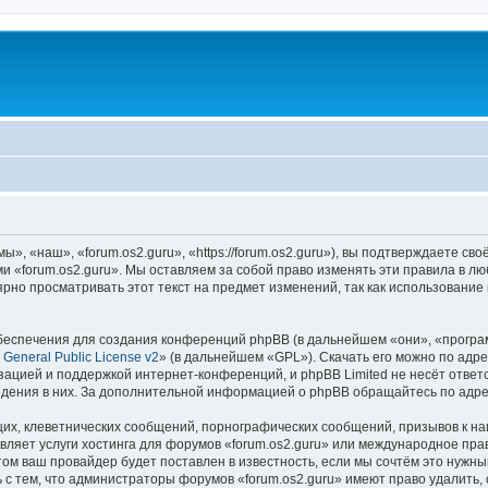
», «наш», «forum.os2.guru», «https://forum.os2.guru»), вы подтверждаете св
ми «forum.os2.guru». Мы оставляем за собой право изменять эти правила в л
рно просматривать этот текст на предмет изменений, так как использование
еспечения для создания конференций phpBB (в дальнейшем «они», «програ
General Public License v2
» (в дальнейшем «GPL»). Скачать его можно по адр
зацией и поддержкой интернет-конференций, и phpBB Limited не несёт ответ
ведения в них. За дополнительной информацией о phpBB обращайтесь по адр
их, клеветнических сообщений, порнографических сообщений, призывов к на
вляет услуги хостинга для форумов «forum.os2.guru» или международное пра
м ваш провайдер будет поставлен в известность, если мы сочтём это нужны
с тем, что администраторы форумов «forum.os2.guru» имеют право удалить, 