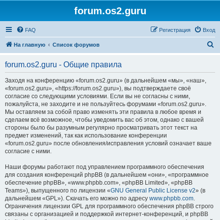
forum.os2.guru
FAQ
Регистрация
Вход
П
На главную
Список форумов
о
forum.os2.guru - Общие правила
и
с
Заходя на конференцию «forum.os2.guru» (в дальнейшем «мы», «наш»,
«forum.os2.guru», «https://forum.os2.guru»), вы подтверждаете своё
к
согласие со следующими условиями. Если вы не согласны с ними,
пожалуйста, не заходите и не пользуйтесь форумами «forum.os2.guru».
Мы оставляем за собой право изменять эти правила в любое время и
сделаем всё возможное, чтобы уведомить вас об этом, однако с вашей
стороны было бы разумным регулярно просматривать этот текст на
предмет изменений, так как использование конференции
«forum.os2.guru» после обновления/исправления условий означает ваше
согласие с ними.
Наши форумы работают под управлением программного обеспечения
для создания конференций phpBB (в дальнейшем «они», «программное
обеспечение phpBB», «www.phpbb.com», «phpBB Limited», «phpBB
Teams»), выпущенного по лицензии «
GNU General Public License v2
» (в
дальнейшем «GPL»). Скачать его можно по адресу
www.phpbb.com
.
Ограничения лицензии GPL для программного обеспечения phpBB строго
связаны с организацией и поддержкой интернет-конференций, и phpBB