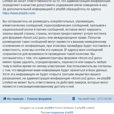
Limited не несёт ответственности за то, что администрация конференций
определяет в качестве допустимого содержания и/или поведения в них.
За дополнительной информацией о phpBB обращайтесь по адресу
https://www.phpbb.com/
.
Вы соглашаетесь не размещать оскорбительных, угрожающих,
клеветнических сообщений, порнографических сообщений, призывов к
национальной розни и прочих сообщений, которые могут нарушить
законы вашей страны, страны, которая предоставляет услуги хостинга
для форумов «forum.os2.guru» или международное право. Попытки
размещения таких сообщений могут привести к вашему немедленному
отключению от конференции, при этом ваш провайдер будет поставлен в
известность, если мы сочтём это нужным. IP-адреса всех сообщений
сохраняются для возможности проведения такой политики. Вы
соглашаетесь с тем, что администраторы форумов «forum.os2.guru»
имеют право удалить, отредактировать, перенести или закрыть любую
тему в любое время по своему усмотрению. Как пользователь вы согласны
с тем, что введённая вами информация будет храниться в базе данных.
Хотя эта информация не будет открыта третьим лицам без вашего
разрешения, ни администрация конференции «forum.os2.guru», ни phpBB
Limited не может быть ответственна за действия хакеров, которые могут
привести к несанкционированному доступу к ней.
На главную
Список форумов
Часовой пояс:
UTC+03:00
Создано на основе
phpBB
® Forum Software © phpBB Limited
Русская поддержка phpBB