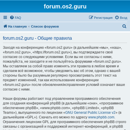
forum.os2.guru
FAQ
Регистрация
Вход
П
На главную
Список форумов
о
forum.os2.guru - Общие правила
и
с
Заходя на конференцию «forum.os2.guru» (в дальнейшем «мы», «наш»,
«forum.os2.guru», «https://forum.os2.guru»), вы подтверждаете своё
к
согласие со следующими условиями. Если вы не согласны с ними,
пожалуйста, не заходите и не пользуйтесь форумами «forum.os2.guru».
Мы оставляем за собой право изменять эти правила в любое время и
сделаем всё возможное, чтобы уведомить вас об этом, однако с вашей
стороны было бы разумным регулярно просматривать этот текст на
предмет изменений, так как использование конференции
«forum.os2.guru» после обновления/исправления условий означает ваше
согласие с ними.
Наши форумы работают под управлением программного обеспечения
для создания конференций phpBB (в дальнейшем «они», «программное
обеспечение phpBB», «www.phpbb.com», «phpBB Limited», «phpBB
Teams»), выпущенного по лицензии «
GNU General Public License v2
» (в
дальнейшем «GPL»). Скачать его можно по адресу
www.phpbb.com
.
Ограничения лицензии GPL для программного обеспечения phpBB строго
связаны с организацией и поддержкой интернет-конференций, и phpBB