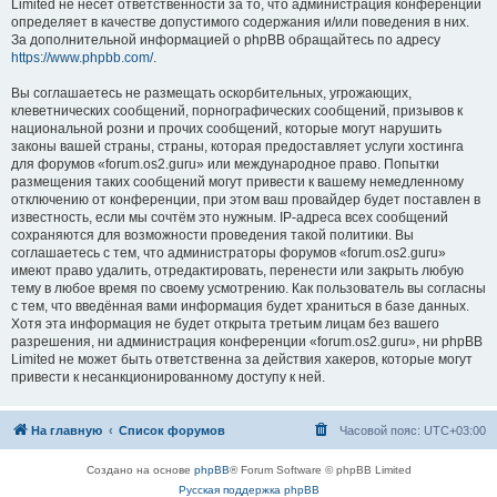
Limited не несёт ответственности за то, что администрация конференций
определяет в качестве допустимого содержания и/или поведения в них.
За дополнительной информацией о phpBB обращайтесь по адресу
https://www.phpbb.com/
.
Вы соглашаетесь не размещать оскорбительных, угрожающих,
клеветнических сообщений, порнографических сообщений, призывов к
национальной розни и прочих сообщений, которые могут нарушить
законы вашей страны, страны, которая предоставляет услуги хостинга
для форумов «forum.os2.guru» или международное право. Попытки
размещения таких сообщений могут привести к вашему немедленному
отключению от конференции, при этом ваш провайдер будет поставлен в
известность, если мы сочтём это нужным. IP-адреса всех сообщений
сохраняются для возможности проведения такой политики. Вы
соглашаетесь с тем, что администраторы форумов «forum.os2.guru»
имеют право удалить, отредактировать, перенести или закрыть любую
тему в любое время по своему усмотрению. Как пользователь вы согласны
с тем, что введённая вами информация будет храниться в базе данных.
Хотя эта информация не будет открыта третьим лицам без вашего
разрешения, ни администрация конференции «forum.os2.guru», ни phpBB
Limited не может быть ответственна за действия хакеров, которые могут
привести к несанкционированному доступу к ней.
На главную
Список форумов
Часовой пояс:
UTC+03:00
Создано на основе
phpBB
® Forum Software © phpBB Limited
Русская поддержка phpBB