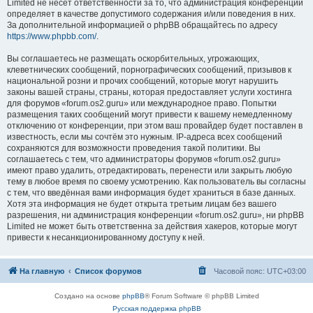
Limited не несёт ответственности за то, что администрация конференций
определяет в качестве допустимого содержания и/или поведения в них.
За дополнительной информацией о phpBB обращайтесь по адресу
https://www.phpbb.com/
.
Вы соглашаетесь не размещать оскорбительных, угрожающих,
клеветнических сообщений, порнографических сообщений, призывов к
национальной розни и прочих сообщений, которые могут нарушить
законы вашей страны, страны, которая предоставляет услуги хостинга
для форумов «forum.os2.guru» или международное право. Попытки
размещения таких сообщений могут привести к вашему немедленному
отключению от конференции, при этом ваш провайдер будет поставлен в
известность, если мы сочтём это нужным. IP-адреса всех сообщений
сохраняются для возможности проведения такой политики. Вы
соглашаетесь с тем, что администраторы форумов «forum.os2.guru»
имеют право удалить, отредактировать, перенести или закрыть любую
тему в любое время по своему усмотрению. Как пользователь вы согласны
с тем, что введённая вами информация будет храниться в базе данных.
Хотя эта информация не будет открыта третьим лицам без вашего
разрешения, ни администрация конференции «forum.os2.guru», ни phpBB
Limited не может быть ответственна за действия хакеров, которые могут
привести к несанкционированному доступу к ней.
На главную
Список форумов
Часовой пояс:
UTC+03:00
Создано на основе
phpBB
® Forum Software © phpBB Limited
Русская поддержка phpBB