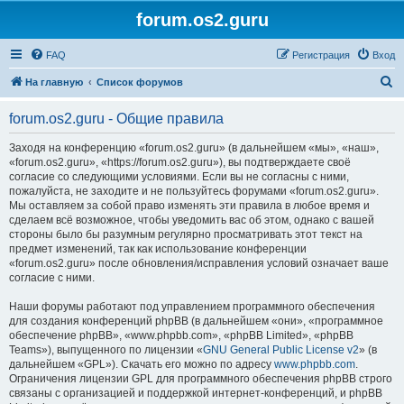
forum.os2.guru
FAQ
Регистрация
Вход
П
На главную
Список форумов
о
forum.os2.guru - Общие правила
и
с
Заходя на конференцию «forum.os2.guru» (в дальнейшем «мы», «наш»,
«forum.os2.guru», «https://forum.os2.guru»), вы подтверждаете своё
к
согласие со следующими условиями. Если вы не согласны с ними,
пожалуйста, не заходите и не пользуйтесь форумами «forum.os2.guru».
Мы оставляем за собой право изменять эти правила в любое время и
сделаем всё возможное, чтобы уведомить вас об этом, однако с вашей
стороны было бы разумным регулярно просматривать этот текст на
предмет изменений, так как использование конференции
«forum.os2.guru» после обновления/исправления условий означает ваше
согласие с ними.
Наши форумы работают под управлением программного обеспечения
для создания конференций phpBB (в дальнейшем «они», «программное
обеспечение phpBB», «www.phpbb.com», «phpBB Limited», «phpBB
Teams»), выпущенного по лицензии «
GNU General Public License v2
» (в
дальнейшем «GPL»). Скачать его можно по адресу
www.phpbb.com
.
Ограничения лицензии GPL для программного обеспечения phpBB строго
связаны с организацией и поддержкой интернет-конференций, и phpBB