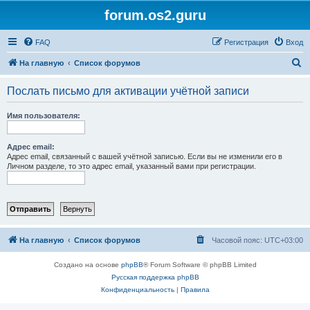
forum.os2.guru
FAQ
Регистрация
Вход
П
На главную
Список форумов
о
Послать письмо для активации учётной записи
и
с
Имя пользователя:
к
Адрес email:
Адрес email, связанный с вашей учётной записью. Если вы не изменили его в
Личном разделе, то это адрес email, указанный вами при регистрации.
На главную
Список форумов
Часовой пояс:
UTC+03:00
Создано на основе
phpBB
® Forum Software © phpBB Limited
Русская поддержка phpBB
Конфиденциальность
|
Правила