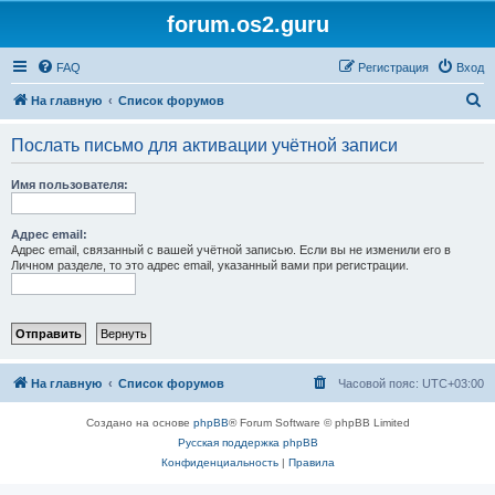
forum.os2.guru
FAQ
Регистрация
Вход
П
На главную
Список форумов
о
Послать письмо для активации учётной записи
и
с
Имя пользователя:
к
Адрес email:
Адрес email, связанный с вашей учётной записью. Если вы не изменили его в
Личном разделе, то это адрес email, указанный вами при регистрации.
На главную
Список форумов
Часовой пояс:
UTC+03:00
Создано на основе
phpBB
® Forum Software © phpBB Limited
Русская поддержка phpBB
Конфиденциальность
|
Правила