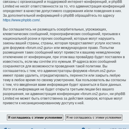
связаны с организацией и поддержкой интернет-конференций, и phpBB
Limited не несёт ответственности за то, что администрация конференций
определяет в качестве допустимого содержания и/или поведения в них.
За дополнительной информацией о phpBB обращайтесь по адресу
https://www.phpbb.com/
.
Вы соглашаетесь не размещать оскорбительных, угрожающих,
клеветнических сообщений, порнографических сообщений, призывов к
национальной розни и прочих сообщений, которые могут нарушить
законы вашей страны, страны, которая предоставляет услуги хостинга
для форумов «forum.os2.guru» или международное право. Попытки
размещения таких сообщений могут привести к вашему немедленному
отключению от конференции, при этом ваш провайдер будет поставлен в
известность, если мы сочтём это нужным. IP-адреса всех сообщений
сохраняются для возможности проведения такой политики. Вы
соглашаетесь с тем, что администраторы форумов «forum.os2.guru»
имеют право удалить, отредактировать, перенести или закрыть любую
тему в любое время по своему усмотрению. Как пользователь вы согласны
с тем, что введённая вами информация будет храниться в базе данных.
Хотя эта информация не будет открыта третьим лицам без вашего
разрешения, ни администрация конференции «forum.os2.guru», ни phpBB
Limited не может быть ответственна за действия хакеров, которые могут
привести к несанкционированному доступу к ней.