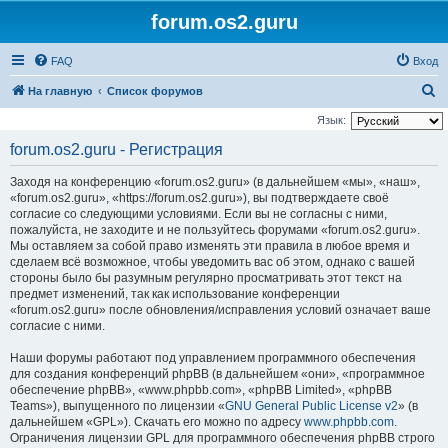
forum.os2.guru
FAQ
Вход
П
На главную
Список форумов
о
Язык:
и
forum.os2.guru - Регистрация
с
Заходя на конференцию «forum.os2.guru» (в дальнейшем «мы», «наш»,
к
«forum.os2.guru», «https://forum.os2.guru»), вы подтверждаете своё
согласие со следующими условиями. Если вы не согласны с ними,
пожалуйста, не заходите и не пользуйтесь форумами «forum.os2.guru».
Мы оставляем за собой право изменять эти правила в любое время и
сделаем всё возможное, чтобы уведомить вас об этом, однако с вашей
стороны было бы разумным регулярно просматривать этот текст на
предмет изменений, так как использование конференции
«forum.os2.guru» после обновления/исправления условий означает ваше
согласие с ними.
Наши форумы работают под управлением программного обеспечения
для создания конференций phpBB (в дальнейшем «они», «программное
обеспечение phpBB», «www.phpbb.com», «phpBB Limited», «phpBB
Teams»), выпущенного по лицензии «
GNU General Public License v2
» (в
дальнейшем «GPL»). Скачать его можно по адресу
www.phpbb.com
.
Ограничения лицензии GPL для программного обеспечения phpBB строго