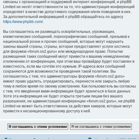
связаны с организацией и поддержкой интернет-конференций, и phpBB
Limited не несёт ответственности за то, что администрация конференций
определяет в качестве допустимого содержания и/или поведения в них.
За дополнительной информацией о phpBB обращайтесь по адресу
https://www.phpbb.com/
.
Вы соглашаетесь не размещать оскорбительных, угрожающих,
клеветнических сообщений, порнографических сообщений, призывов к
национальной розни и прочих сообщений, которые могут нарушить
законы вашей страны, страны, которая предоставляет услуги хостинга
для форумов «forum.os2.guru» или международное право. Попытки
размещения таких сообщений могут привести к вашему немедленному
отключению от конференции, при этом ваш провайдер будет поставлен в
известность, если мы сочтём это нужным. IP-адреса всех сообщений
сохраняются для возможности проведения такой политики. Вы
соглашаетесь с тем, что администраторы форумов «forum.os2.guru»
имеют право удалить, отредактировать, перенести или закрыть любую
тему в любое время по своему усмотрению. Как пользователь вы согласны
с тем, что введённая вами информация будет храниться в базе данных.
Хотя эта информация не будет открыта третьим лицам без вашего
разрешения, ни администрация конференции «forum.os2.guru», ни phpBB
Limited не может быть ответственна за действия хакеров, которые могут
привести к несанкционированному доступу к ней.