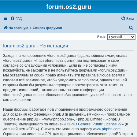
forum.os2.guru
FAQ
Вход
П
На главную
Список форумов
о
Язык:
и
forum.os2.guru - Регистрация
с
Заходя на конференцию «forum.os2.guru» (в дальнейшем «мы», «наш»,
к
«forum.os2.guru», «https://forum.os2.guru»), вы подтверждаете своё
согласие со следующими условиями. Если вы не согласны с ними,
пожалуйста, не заходите и не пользуйтесь форумами «forum.os2.guru».
Мы оставляем за собой право изменять эти правила в любое время и
сделаем всё возможное, чтобы уведомить вас об этом, однако с вашей
стороны было бы разумным регулярно просматривать этот текст на
предмет изменений, так как использование конференции
«forum.os2.guru» после обновления/исправления условий означает ваше
согласие с ними.
Наши форумы работают под управлением программного обеспечения
для создания конференций phpBB (в дальнейшем «они», «программное
обеспечение phpBB», «www.phpbb.com», «phpBB Limited», «phpBB
Teams»), выпущенного по лицензии «
GNU General Public License v2
» (в
дальнейшем «GPL»). Скачать его можно по адресу
www.phpbb.com
.
Ограничения лицензии GPL для программного обеспечения phpBB строго