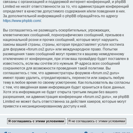
связаны с организацией и поддержкой интернет-конференций, и phpBB
Limited не несёт ответственности за то, что администрация конференций
определяет в качестве допустимого содержания и/или поведения в них.
За дополнительной информацией о phpBB обращайтесь по адресу
https://www.phpbb.com/
.
Вы соглашаетесь не размещать оскорбительных, угрожающих,
клеветнических сообщений, порнографических сообщений, призывов к
национальной розни и прочих сообщений, которые могут нарушить
законы вашей страны, страны, которая предоставляет услуги хостинга
для форумов «forum.os2.guru» или международное право. Попытки
размещения таких сообщений могут привести к вашему немедленному
отключению от конференции, при этом ваш провайдер будет поставлен в
известность, если мы сочтём это нужным. IP-адреса всех сообщений
сохраняются для возможности проведения такой политики. Вы
соглашаетесь с тем, что администраторы форумов «forum.os2.guru»
имеют право удалить, отредактировать, перенести или закрыть любую
тему в любое время по своему усмотрению. Как пользователь вы согласны
с тем, что введённая вами информация будет храниться в базе данных.
Хотя эта информация не будет открыта третьим лицам без вашего
разрешения, ни администрация конференции «forum.os2.guru», ни phpBB
Limited не может быть ответственна за действия хакеров, которые могут
привести к несанкционированному доступу к ней.