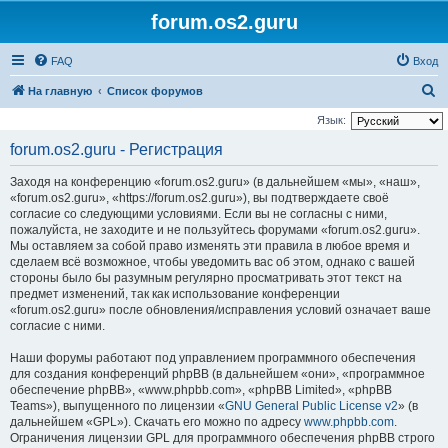
forum.os2.guru
FAQ
Вход
П
На главную
Список форумов
о
Язык:
и
forum.os2.guru - Регистрация
с
Заходя на конференцию «forum.os2.guru» (в дальнейшем «мы», «наш»,
к
«forum.os2.guru», «https://forum.os2.guru»), вы подтверждаете своё
согласие со следующими условиями. Если вы не согласны с ними,
пожалуйста, не заходите и не пользуйтесь форумами «forum.os2.guru».
Мы оставляем за собой право изменять эти правила в любое время и
сделаем всё возможное, чтобы уведомить вас об этом, однако с вашей
стороны было бы разумным регулярно просматривать этот текст на
предмет изменений, так как использование конференции
«forum.os2.guru» после обновления/исправления условий означает ваше
согласие с ними.
Наши форумы работают под управлением программного обеспечения
для создания конференций phpBB (в дальнейшем «они», «программное
обеспечение phpBB», «www.phpbb.com», «phpBB Limited», «phpBB
Teams»), выпущенного по лицензии «
GNU General Public License v2
» (в
дальнейшем «GPL»). Скачать его можно по адресу
www.phpbb.com
.
Ограничения лицензии GPL для программного обеспечения phpBB строго