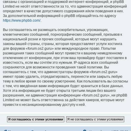
связаны с организацией и поддержкой интернет-конференций, и phpBB
Limited не несёт ответственности за то, что администрация конференций
определяет в качестве допустимого содержания и/или поведения в них.
За дополнительной информацией о phpBB обращайтесь по адресу
https://www.phpbb.com/
.
Вы соглашаетесь не размещать оскорбительных, угрожающих,
клеветнических сообщений, порнографических сообщений, призывов к
национальной розни и прочих сообщений, которые могут нарушить
законы вашей страны, страны, которая предоставляет услуги хостинга
для форумов «forum.os2.guru» или международное право. Попытки
размещения таких сообщений могут привести к вашему немедленному
отключению от конференции, при этом ваш провайдер будет поставлен в
известность, если мы сочтём это нужным. IP-адреса всех сообщений
сохраняются для возможности проведения такой политики. Вы
соглашаетесь с тем, что администраторы форумов «forum.os2.guru»
имеют право удалить, отредактировать, перенести или закрыть любую
тему в любое время по своему усмотрению. Как пользователь вы согласны
с тем, что введённая вами информация будет храниться в базе данных.
Хотя эта информация не будет открыта третьим лицам без вашего
разрешения, ни администрация конференции «forum.os2.guru», ни phpBB
Limited не может быть ответственна за действия хакеров, которые могут
привести к несанкционированному доступу к ней.