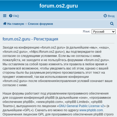
forum.os2.guru
FAQ
Вход
П
На главную
Список форумов
о
Язык:
и
forum.os2.guru - Регистрация
с
Заходя на конференцию «forum.os2.guru» (в дальнейшем «мы», «наш»,
к
«forum.os2.guru», «https://forum.os2.guru»), вы подтверждаете своё
согласие со следующими условиями. Если вы не согласны с ними,
пожалуйста, не заходите и не пользуйтесь форумами «forum.os2.guru».
Мы оставляем за собой право изменять эти правила в любое время и
сделаем всё возможное, чтобы уведомить вас об этом, однако с вашей
стороны было бы разумным регулярно просматривать этот текст на
предмет изменений, так как использование конференции
«forum.os2.guru» после обновления/исправления условий означает ваше
согласие с ними.
Наши форумы работают под управлением программного обеспечения
для создания конференций phpBB (в дальнейшем «они», «программное
обеспечение phpBB», «www.phpbb.com», «phpBB Limited», «phpBB
Teams»), выпущенного по лицензии «
GNU General Public License v2
» (в
дальнейшем «GPL»). Скачать его можно по адресу
www.phpbb.com
.
Ограничения лицензии GPL для программного обеспечения phpBB строго