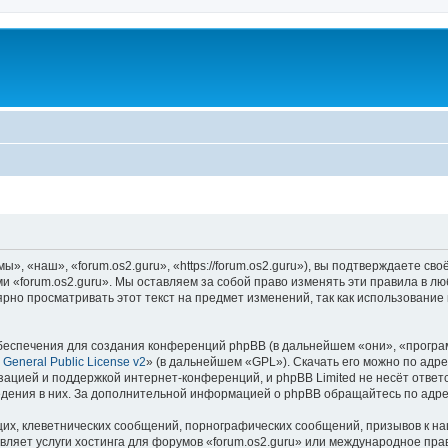
», «наш», «forum.os2.guru», «https://forum.os2.guru»), вы подтверждаете св
ми «forum.os2.guru». Мы оставляем за собой право изменять эти правила в л
рно просматривать этот текст на предмет изменений, так как использование
еспечения для создания конференций phpBB (в дальнейшем «они», «програ
General Public License v2
» (в дальнейшем «GPL»). Скачать его можно по адр
зацией и поддержкой интернет-конференций, и phpBB Limited не несёт ответ
ведения в них. За дополнительной информацией о phpBB обращайтесь по адр
их, клеветнических сообщений, порнографических сообщений, призывов к на
вляет услуги хостинга для форумов «forum.os2.guru» или международное пра