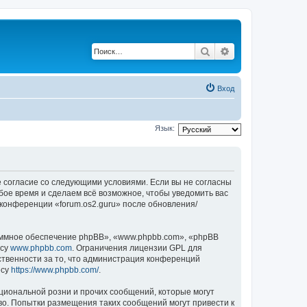
Поиск
Расширенный по
Вход
Язык:
оё согласие со следующими условиями. Если вы не согласны
юбое время и сделаем всё возможное, чтобы уведомить вас
 конференции «forum.os2.guru» после обновления/
ммное обеспечение phpBB», «www.phpbb.com», «phpBB
есу
www.phpbb.com
. Ограничения лицензии GPL для
ственности за то, что администрация конференций
есу
https://www.phpbb.com/
.
циональной розни и прочих сообщений, которые могут
во. Попытки размещения таких сообщений могут привести к