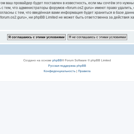
м ваш провайдер будет поставлен в известность, если мы сочтём это нужны
с тем, что администраторы форумов «forum.os2.guru» имеют право удалить, 
согласны с тем, что введённая вами информация будет храниться в базе дан
rum.os2.guru», ни phpBB Limited не может быть ответственна за действия х
Создано на основе
phpBB
® Forum Software © phpBB Limited
Русская поддержка phpBB
Конфиденциальность
|
Правила