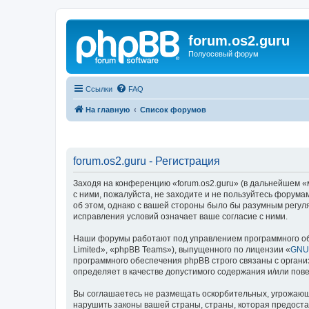
forum.os2.guru
Полуосевый форум
Ссылки
FAQ
На главную
Список форумов
forum.os2.guru - Регистрация
Заходя на конференцию «forum.os2.guru» (в дальнейшем «мы
с ними, пожалуйста, не заходите и не пользуйтесь форума
об этом, однако с вашей стороны было бы разумным регуля
исправления условий означает ваше согласие с ними.
Наши форумы работают под управлением программного об
Limited», «phpBB Teams»), выпущенного по лицензии «
GNU 
программного обеспечения phpBB строго связаны с органи
определяет в качестве допустимого содержания и/или по
Вы соглашаетесь не размещать оскорбительных, угрожающ
нарушить законы вашей страны, страны, которая предоста