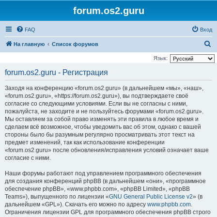
forum.os2.guru
FAQ
Вход
П
На главную
Список форумов
о
Язык:
и
forum.os2.guru - Регистрация
с
Заходя на конференцию «forum.os2.guru» (в дальнейшем «мы», «наш»,
к
«forum.os2.guru», «https://forum.os2.guru»), вы подтверждаете своё
согласие со следующими условиями. Если вы не согласны с ними,
пожалуйста, не заходите и не пользуйтесь форумами «forum.os2.guru».
Мы оставляем за собой право изменять эти правила в любое время и
сделаем всё возможное, чтобы уведомить вас об этом, однако с вашей
стороны было бы разумным регулярно просматривать этот текст на
предмет изменений, так как использование конференции
«forum.os2.guru» после обновления/исправления условий означает ваше
согласие с ними.
Наши форумы работают под управлением программного обеспечения
для создания конференций phpBB (в дальнейшем «они», «программное
обеспечение phpBB», «www.phpbb.com», «phpBB Limited», «phpBB
Teams»), выпущенного по лицензии «
GNU General Public License v2
» (в
дальнейшем «GPL»). Скачать его можно по адресу
www.phpbb.com
.
Ограничения лицензии GPL для программного обеспечения phpBB строго