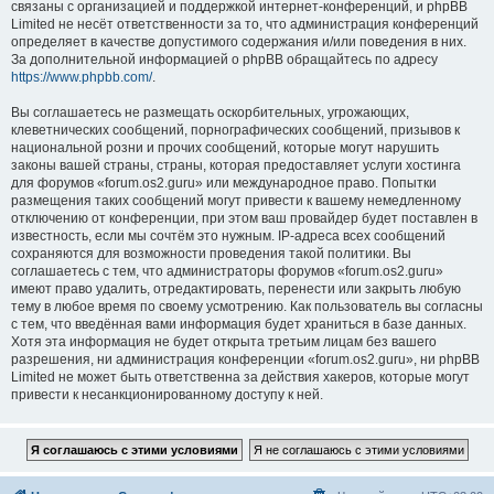
связаны с организацией и поддержкой интернет-конференций, и phpBB
Limited не несёт ответственности за то, что администрация конференций
определяет в качестве допустимого содержания и/или поведения в них.
За дополнительной информацией о phpBB обращайтесь по адресу
https://www.phpbb.com/
.
Вы соглашаетесь не размещать оскорбительных, угрожающих,
клеветнических сообщений, порнографических сообщений, призывов к
национальной розни и прочих сообщений, которые могут нарушить
законы вашей страны, страны, которая предоставляет услуги хостинга
для форумов «forum.os2.guru» или международное право. Попытки
размещения таких сообщений могут привести к вашему немедленному
отключению от конференции, при этом ваш провайдер будет поставлен в
известность, если мы сочтём это нужным. IP-адреса всех сообщений
сохраняются для возможности проведения такой политики. Вы
соглашаетесь с тем, что администраторы форумов «forum.os2.guru»
имеют право удалить, отредактировать, перенести или закрыть любую
тему в любое время по своему усмотрению. Как пользователь вы согласны
с тем, что введённая вами информация будет храниться в базе данных.
Хотя эта информация не будет открыта третьим лицам без вашего
разрешения, ни администрация конференции «forum.os2.guru», ни phpBB
Limited не может быть ответственна за действия хакеров, которые могут
привести к несанкционированному доступу к ней.