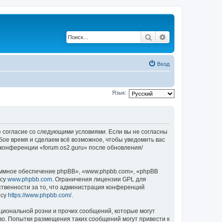
Поиск
Расширенный по
Вход
Язык:
оё согласие со следующими условиями. Если вы не согласны
юбое время и сделаем всё возможное, чтобы уведомить вас
 конференции «forum.os2.guru» после обновления/
ммное обеспечение phpBB», «www.phpbb.com», «phpBB
есу
www.phpbb.com
. Ограничения лицензии GPL для
ственности за то, что администрация конференций
есу
https://www.phpbb.com/
.
циональной розни и прочих сообщений, которые могут
во. Попытки размещения таких сообщений могут привести к