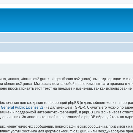
», «наш», «forum.os2.guru», «https://forum.os2.guru»), вы подтверждаете св
ми «forum.os2.guru». Мы оставляем за собой право изменять эти правила в л
рно просматривать этот текст на предмет изменений, так как использование
еспечения для создания конференций phpBB (в дальнейшем «они», «програ
General Public License v2
» (в дальнейшем «GPL»). Скачать его можно по адр
зацией и поддержкой интернет-конференций, и phpBB Limited не несёт ответ
ведения в них. За дополнительной информацией о phpBB обращайтесь по адр
их, клеветнических сообщений, порнографических сообщений, призывов к на
вляет услуги хостинга для форумов «forum.os2.guru» или международное пра