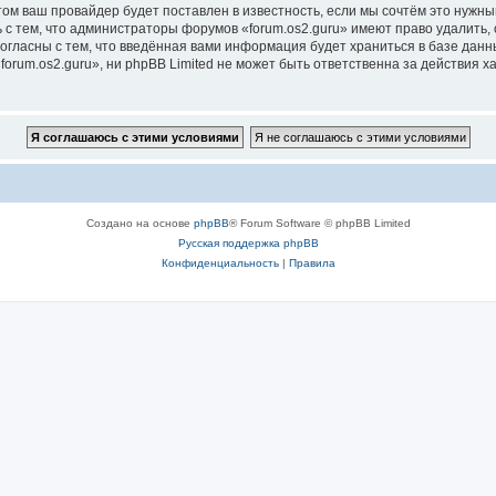
м ваш провайдер будет поставлен в известность, если мы сочтём это нужны
с тем, что администраторы форумов «forum.os2.guru» имеют право удалить, 
согласны с тем, что введённая вами информация будет храниться в базе дан
rum.os2.guru», ни phpBB Limited не может быть ответственна за действия х
Создано на основе
phpBB
® Forum Software © phpBB Limited
Русская поддержка phpBB
Конфиденциальность
|
Правила