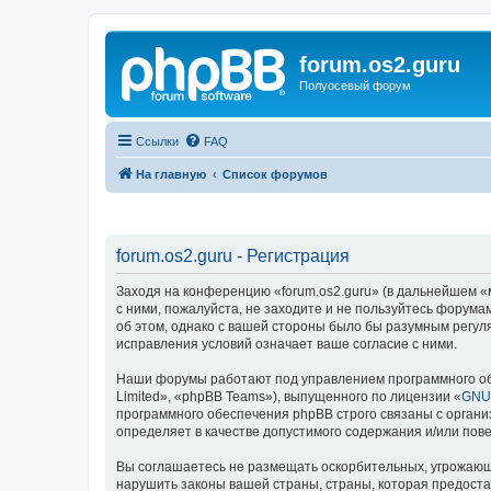
forum.os2.guru
Полуосевый форум
Ссылки
FAQ
На главную
Список форумов
forum.os2.guru - Регистрация
Заходя на конференцию «forum.os2.guru» (в дальнейшем «мы
с ними, пожалуйста, не заходите и не пользуйтесь форума
об этом, однако с вашей стороны было бы разумным регуля
исправления условий означает ваше согласие с ними.
Наши форумы работают под управлением программного об
Limited», «phpBB Teams»), выпущенного по лицензии «
GNU 
программного обеспечения phpBB строго связаны с органи
определяет в качестве допустимого содержания и/или по
Вы соглашаетесь не размещать оскорбительных, угрожающ
нарушить законы вашей страны, страны, которая предоста