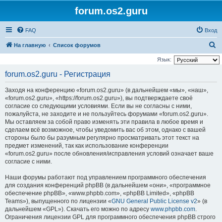
forum.os2.guru
FAQ
Вход
П
На главную
Список форумов
о
Язык:
и
forum.os2.guru - Регистрация
с
Заходя на конференцию «forum.os2.guru» (в дальнейшем «мы», «наш»,
к
«forum.os2.guru», «https://forum.os2.guru»), вы подтверждаете своё
согласие со следующими условиями. Если вы не согласны с ними,
пожалуйста, не заходите и не пользуйтесь форумами «forum.os2.guru».
Мы оставляем за собой право изменять эти правила в любое время и
сделаем всё возможное, чтобы уведомить вас об этом, однако с вашей
стороны было бы разумным регулярно просматривать этот текст на
предмет изменений, так как использование конференции
«forum.os2.guru» после обновления/исправления условий означает ваше
согласие с ними.
Наши форумы работают под управлением программного обеспечения
для создания конференций phpBB (в дальнейшем «они», «программное
обеспечение phpBB», «www.phpbb.com», «phpBB Limited», «phpBB
Teams»), выпущенного по лицензии «
GNU General Public License v2
» (в
дальнейшем «GPL»). Скачать его можно по адресу
www.phpbb.com
.
Ограничения лицензии GPL для программного обеспечения phpBB строго