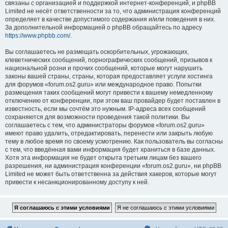
связаны с организацией и поддержкой интернет-конференций, и phpBB
Limited не несёт ответственности за то, что администрация конференций
определяет в качестве допустимого содержания и/или поведения в них.
За дополнительной информацией о phpBB обращайтесь по адресу
https://www.phpbb.com/
.
Вы соглашаетесь не размещать оскорбительных, угрожающих,
клеветнических сообщений, порнографических сообщений, призывов к
национальной розни и прочих сообщений, которые могут нарушить
законы вашей страны, страны, которая предоставляет услуги хостинга
для форумов «forum.os2.guru» или международное право. Попытки
размещения таких сообщений могут привести к вашему немедленному
отключению от конференции, при этом ваш провайдер будет поставлен в
известность, если мы сочтём это нужным. IP-адреса всех сообщений
сохраняются для возможности проведения такой политики. Вы
соглашаетесь с тем, что администраторы форумов «forum.os2.guru»
имеют право удалить, отредактировать, перенести или закрыть любую
тему в любое время по своему усмотрению. Как пользователь вы согласны
с тем, что введённая вами информация будет храниться в базе данных.
Хотя эта информация не будет открыта третьим лицам без вашего
разрешения, ни администрация конференции «forum.os2.guru», ни phpBB
Limited не может быть ответственна за действия хакеров, которые могут
привести к несанкционированному доступу к ней.