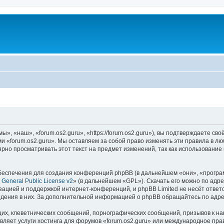
», «наш», «forum.os2.guru», «https://forum.os2.guru»), вы подтверждаете св
ми «forum.os2.guru». Мы оставляем за собой право изменять эти правила в л
рно просматривать этот текст на предмет изменений, так как использование
еспечения для создания конференций phpBB (в дальнейшем «они», «програ
General Public License v2
» (в дальнейшем «GPL»). Скачать его можно по адр
зацией и поддержкой интернет-конференций, и phpBB Limited не несёт ответ
ведения в них. За дополнительной информацией о phpBB обращайтесь по адр
их, клеветнических сообщений, порнографических сообщений, призывов к на
вляет услуги хостинга для форумов «forum.os2.guru» или международное пра