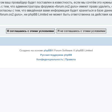
м ваш провайдер будет поставлен в известность, если мы сочтём это нужны
с тем, что администраторы форумов «forum.os2.guru» имеют право удалить, 
согласны с тем, что введённая вами информация будет храниться в базе дан
rum.os2.guru», ни phpBB Limited не может быть ответственна за действия х
Создано на основе
phpBB
® Forum Software © phpBB Limited
Русская поддержка phpBB
Конфиденциальность
|
Правила