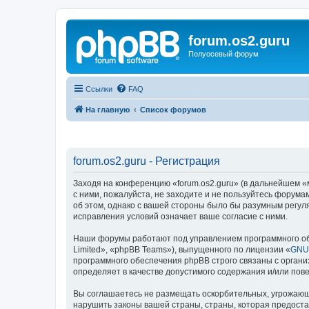
forum.os2.guru
Полуосевый форум
Ссылки
FAQ
На главную
Список форумов
forum.os2.guru - Регистрация
Заходя на конференцию «forum.os2.guru» (в дальнейшем «мы
с ними, пожалуйста, не заходите и не пользуйтесь форума
об этом, однако с вашей стороны было бы разумным регуля
исправления условий означает ваше согласие с ними.
Наши форумы работают под управлением программного об
Limited», «phpBB Teams»), выпущенного по лицензии «
GNU 
программного обеспечения phpBB строго связаны с органи
определяет в качестве допустимого содержания и/или по
Вы соглашаетесь не размещать оскорбительных, угрожающ
нарушить законы вашей страны, страны, которая предоста