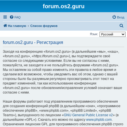
forum.os2.guru
FAQ
Вход
П
На главную
Список форумов
о
Язык:
и
forum.os2.guru - Регистрация
с
Заходя на конференцию «forum.os2.guru» (в дальнейшем «мы», «наш»,
к
«forum.os2.guru», «https://forum.os2.guru»), вы подтверждаете своё
согласие со следующими условиями. Если вы не согласны с ними,
пожалуйста, не заходите и не пользуйтесь форумами «forum.os2.guru».
Мы оставляем за собой право изменять эти правила в любое время и
сделаем всё возможное, чтобы уведомить вас об этом, однако с вашей
стороны было бы разумным регулярно просматривать этот текст на
предмет изменений, так как использование конференции
«forum.os2.guru» после обновления/исправления условий означает ваше
согласие с ними.
Наши форумы работают под управлением программного обеспечения
для создания конференций phpBB (в дальнейшем «они», «программное
обеспечение phpBB», «www.phpbb.com», «phpBB Limited», «phpBB
Teams»), выпущенного по лицензии «
GNU General Public License v2
» (в
дальнейшем «GPL»). Скачать его можно по адресу
www.phpbb.com
.
Ограничения лицензии GPL для программного обеспечения phpBB строго