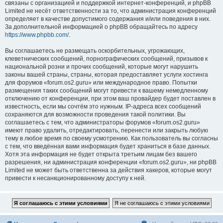
связаны с организацией и поддержкой интернет-конференций, и phpBB
Limited не несёт ответственности за то, что администрация конференций
определяет в качестве допустимого содержания и/или поведения в них.
За дополнительной информацией о phpBB обращайтесь по адресу
https://www.phpbb.com/
.
Вы соглашаетесь не размещать оскорбительных, угрожающих,
клеветнических сообщений, порнографических сообщений, призывов к
национальной розни и прочих сообщений, которые могут нарушить
законы вашей страны, страны, которая предоставляет услуги хостинга
для форумов «forum.os2.guru» или международное право. Попытки
размещения таких сообщений могут привести к вашему немедленному
отключению от конференции, при этом ваш провайдер будет поставлен в
известность, если мы сочтём это нужным. IP-адреса всех сообщений
сохраняются для возможности проведения такой политики. Вы
соглашаетесь с тем, что администраторы форумов «forum.os2.guru»
имеют право удалить, отредактировать, перенести или закрыть любую
тему в любое время по своему усмотрению. Как пользователь вы согласны
с тем, что введённая вами информация будет храниться в базе данных.
Хотя эта информация не будет открыта третьим лицам без вашего
разрешения, ни администрация конференции «forum.os2.guru», ни phpBB
Limited не может быть ответственна за действия хакеров, которые могут
привести к несанкционированному доступу к ней.