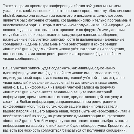
Также во время просмотра конференции «forum.os2.guru» мы можем
установить cookies, внешние по отношению к программному обеспечению
phpBB, однако они выходят за рамки этого документа, целью которого
является рассмотрение страниц, созданных исключительно программным
обеспечением phpBB. Вторым источником получения вашей информации
являются данные, которые вы отправляете на форум. Этими данными
могут быть, но не исчерпываются, следующие данные: сообщения,
размещённые под учётной записью Гостя (в дальнейшем «анонимные
сообщения»), данные, указанные при регистрации в конференции
«forum.os2.guru» (в дальнейшем «ваша учётная запись») и сообщения,
оставленные вами после регистрации и авторизации (в дальнейшем
«ваши сообщения»).
Ваша учётная запись будет содержать, как минимум, однозначно
идентифицируемое имя (в дальнейшем «ваше имя пользователя»),
индивидуальный пароль для входа под вашей учётной записью (далее
«ваш пароль») и реальный адрес email (в дальнейшем «ваш адрес
email»). Ваша информация из вашей учётной записи на форумах
«forum.os2.guru» охраняется законами о защите компьютерной
информации, применяемыми в стране, предоставляющей нам услуги
хостинга. Любая информация, запрашиваемая при регистрации в
конференции «forum.os2.guru», кроме вашего имени пользователя,
вашего пароля и вашего адреса email, может быть как необходимой, так и
необязательной ко вводу, на усмотрение администрации конференции
«forum.os2.guru». В любом случае у вас есть возможность выбрать, какая
информация из вашей учётной записи будет общедоступна. Кроме того, у
вас есть возможность согласиться/отказаться от получения сообщений,