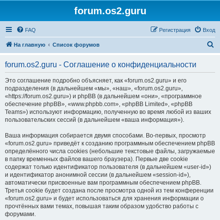
forum.os2.guru
FAQ
Регистрация
Вход
П
На главную
Список форумов
о
forum.os2.guru - Соглашение о конфиденциальности
и
с
Это соглашение подробно объясняет, как «forum.os2.guru» и его
подразделения (в дальнейшем «мы», «наш», «forum.os2.guru»,
к
«https://forum.os2.guru») и phpBB (в дальнейшем «они», «программное
обеспечение phpBB», «www.phpbb.com», «phpBB Limited», «phpBB
Teams») используют информацию, полученную во время любой из ваших
пользовательских сессий (в дальнейшем «ваша информация»).
Ваша информация собирается двумя способами. Во-первых, просмотр
«forum.os2.guru» приведёт к созданию программным обеспечением phpBB
определённого числа cookies (небольшие текстовые файлы, загружаемые
в папку временных файлов вашего браузера). Первые две cookie
содержат только идентификатор пользователя (в дальнейшем «user-id»)
и идентификатор анонимной сессии (в дальнейшем «session-id»),
автоматически присвоенные вам программным обеспечением phpBB.
Третья cookie будет создана после просмотра одной из тем конференции
«forum.os2.guru» и будет использоваться для хранения информации о
прочтённых вами темах, повышая таким образом удобство работы с
форумами.