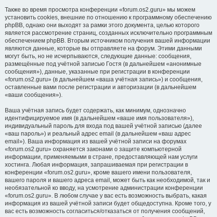
Также во время просмотра конференции «forum.os2.guru» мы можем
установить cookies, внешние по отношению к программному обеспечению
phpBB, однако они выходят за рамки этого документа, целью которого
является рассмотрение страниц, созданных исключительно программным
обеспечением phpBB. Вторым источником получения вашей информации
являются данные, которые вы отправляете на форум. Этими данными
могут быть, но не исчерпываются, следующие данные: сообщения,
размещённые под учётной записью Гостя (в дальнейшем «анонимные
сообщения»), данные, указанные при регистрации в конференции
«forum.os2.guru» (в дальнейшем «ваша учётная запись») и сообщения,
оставленные вами после регистрации и авторизации (в дальнейшем
«ваши сообщения»).
Ваша учётная запись будет содержать, как минимум, однозначно
идентифицируемое имя (в дальнейшем «ваше имя пользователя»),
индивидуальный пароль для входа под вашей учётной записью (далее
«ваш пароль») и реальный адрес email (в дальнейшем «ваш адрес
email»). Ваша информация из вашей учётной записи на форумах
«forum.os2.guru» охраняется законами о защите компьютерной
информации, применяемыми в стране, предоставляющей нам услуги
хостинга. Любая информация, запрашиваемая при регистрации в
конференции «forum.os2.guru», кроме вашего имени пользователя,
вашего пароля и вашего адреса email, может быть как необходимой, так и
необязательной ко вводу, на усмотрение администрации конференции
«forum.os2.guru». В любом случае у вас есть возможность выбрать, какая
информация из вашей учётной записи будет общедоступна. Кроме того, у
вас есть возможность согласиться/отказаться от получения сообщений,