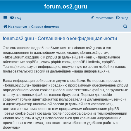
forum.os2.guru
FAQ
Регистрация
Вход
П
На главную
Список форумов
о
forum.os2.guru - Соглашение о конфиденциальности
и
с
Это соглашение подробно объясняет, как «forum.os2.guru» и его
подразделения (в дальнейшем «мы», «наш», «forum.os2.guru»,
к
«https://forum.os2.guru») и phpBB (в дальнейшем «они», «программное
обеспечение phpBB», «www.phpbb.com», «phpBB Limited», «phpBB
Teams») используют информацию, полученную во время любой из ваших
пользовательских сессий (в дальнейшем «ваша информация»).
Ваша информация собирается двумя способами. Во-первых, просмотр
«forum.os2.guru» приведёт к созданию программным обеспечением phpBB
определённого числа cookies (небольшие текстовые файлы, загружаемые
в папку временных файлов вашего браузера). Первые две cookie
содержат только идентификатор пользователя (в дальнейшем «user-id»)
и идентификатор анонимной сессии (в дальнейшем «session-id»),
автоматически присвоенные вам программным обеспечением phpBB.
Третья cookie будет создана после просмотра одной из тем конференции
«forum.os2.guru» и будет использоваться для хранения информации о
прочтённых вами темах, повышая таким образом удобство работы с
форумами.