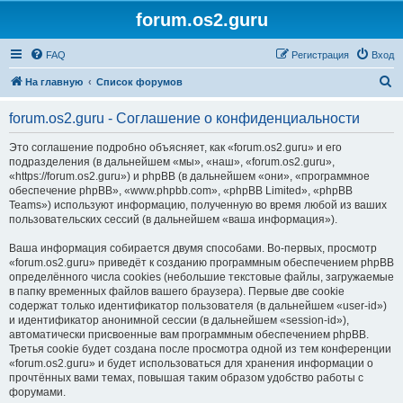
forum.os2.guru
FAQ
Регистрация
Вход
П
На главную
Список форумов
о
forum.os2.guru - Соглашение о конфиденциальности
и
с
Это соглашение подробно объясняет, как «forum.os2.guru» и его
подразделения (в дальнейшем «мы», «наш», «forum.os2.guru»,
к
«https://forum.os2.guru») и phpBB (в дальнейшем «они», «программное
обеспечение phpBB», «www.phpbb.com», «phpBB Limited», «phpBB
Teams») используют информацию, полученную во время любой из ваших
пользовательских сессий (в дальнейшем «ваша информация»).
Ваша информация собирается двумя способами. Во-первых, просмотр
«forum.os2.guru» приведёт к созданию программным обеспечением phpBB
определённого числа cookies (небольшие текстовые файлы, загружаемые
в папку временных файлов вашего браузера). Первые две cookie
содержат только идентификатор пользователя (в дальнейшем «user-id»)
и идентификатор анонимной сессии (в дальнейшем «session-id»),
автоматически присвоенные вам программным обеспечением phpBB.
Третья cookie будет создана после просмотра одной из тем конференции
«forum.os2.guru» и будет использоваться для хранения информации о
прочтённых вами темах, повышая таким образом удобство работы с
форумами.