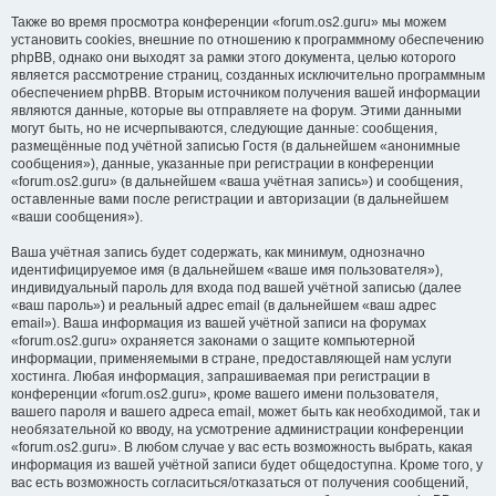
Также во время просмотра конференции «forum.os2.guru» мы можем
установить cookies, внешние по отношению к программному обеспечению
phpBB, однако они выходят за рамки этого документа, целью которого
является рассмотрение страниц, созданных исключительно программным
обеспечением phpBB. Вторым источником получения вашей информации
являются данные, которые вы отправляете на форум. Этими данными
могут быть, но не исчерпываются, следующие данные: сообщения,
размещённые под учётной записью Гостя (в дальнейшем «анонимные
сообщения»), данные, указанные при регистрации в конференции
«forum.os2.guru» (в дальнейшем «ваша учётная запись») и сообщения,
оставленные вами после регистрации и авторизации (в дальнейшем
«ваши сообщения»).
Ваша учётная запись будет содержать, как минимум, однозначно
идентифицируемое имя (в дальнейшем «ваше имя пользователя»),
индивидуальный пароль для входа под вашей учётной записью (далее
«ваш пароль») и реальный адрес email (в дальнейшем «ваш адрес
email»). Ваша информация из вашей учётной записи на форумах
«forum.os2.guru» охраняется законами о защите компьютерной
информации, применяемыми в стране, предоставляющей нам услуги
хостинга. Любая информация, запрашиваемая при регистрации в
конференции «forum.os2.guru», кроме вашего имени пользователя,
вашего пароля и вашего адреса email, может быть как необходимой, так и
необязательной ко вводу, на усмотрение администрации конференции
«forum.os2.guru». В любом случае у вас есть возможность выбрать, какая
информация из вашей учётной записи будет общедоступна. Кроме того, у
вас есть возможность согласиться/отказаться от получения сообщений,