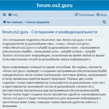
forum.os2.guru
FAQ
Регистрация
Вход
П
На главную
Список форумов
о
forum.os2.guru - Соглашение о конфиденциальности
и
с
Это соглашение подробно объясняет, как «forum.os2.guru» и его
подразделения (в дальнейшем «мы», «наш», «forum.os2.guru»,
к
«https://forum.os2.guru») и phpBB (в дальнейшем «они», «программное
обеспечение phpBB», «www.phpbb.com», «phpBB Limited», «phpBB
Teams») используют информацию, полученную во время любой из ваших
пользовательских сессий (в дальнейшем «ваша информация»).
Ваша информация собирается двумя способами. Во-первых, просмотр
«forum.os2.guru» приведёт к созданию программным обеспечением phpBB
определённого числа cookies (небольшие текстовые файлы, загружаемые
в папку временных файлов вашего браузера). Первые две cookie
содержат только идентификатор пользователя (в дальнейшем «user-id»)
и идентификатор анонимной сессии (в дальнейшем «session-id»),
автоматически присвоенные вам программным обеспечением phpBB.
Третья cookie будет создана после просмотра одной из тем конференции
«forum.os2.guru» и будет использоваться для хранения информации о
прочтённых вами темах, повышая таким образом удобство работы с
форумами.