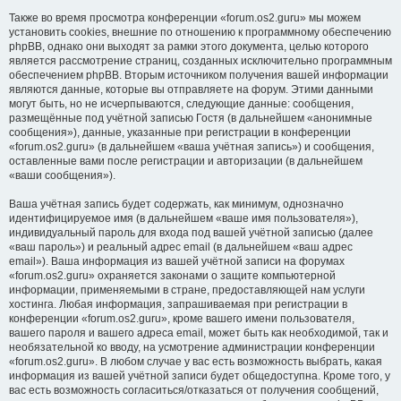
Также во время просмотра конференции «forum.os2.guru» мы можем
установить cookies, внешние по отношению к программному обеспечению
phpBB, однако они выходят за рамки этого документа, целью которого
является рассмотрение страниц, созданных исключительно программным
обеспечением phpBB. Вторым источником получения вашей информации
являются данные, которые вы отправляете на форум. Этими данными
могут быть, но не исчерпываются, следующие данные: сообщения,
размещённые под учётной записью Гостя (в дальнейшем «анонимные
сообщения»), данные, указанные при регистрации в конференции
«forum.os2.guru» (в дальнейшем «ваша учётная запись») и сообщения,
оставленные вами после регистрации и авторизации (в дальнейшем
«ваши сообщения»).
Ваша учётная запись будет содержать, как минимум, однозначно
идентифицируемое имя (в дальнейшем «ваше имя пользователя»),
индивидуальный пароль для входа под вашей учётной записью (далее
«ваш пароль») и реальный адрес email (в дальнейшем «ваш адрес
email»). Ваша информация из вашей учётной записи на форумах
«forum.os2.guru» охраняется законами о защите компьютерной
информации, применяемыми в стране, предоставляющей нам услуги
хостинга. Любая информация, запрашиваемая при регистрации в
конференции «forum.os2.guru», кроме вашего имени пользователя,
вашего пароля и вашего адреса email, может быть как необходимой, так и
необязательной ко вводу, на усмотрение администрации конференции
«forum.os2.guru». В любом случае у вас есть возможность выбрать, какая
информация из вашей учётной записи будет общедоступна. Кроме того, у
вас есть возможность согласиться/отказаться от получения сообщений,