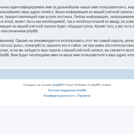
означно идентифицируемое имя (в дальнейшем «ваше имя пользователя»), ин
 дальнейшем «ваш адрес email»). Ваша информация из вашей учётной записи 
, предоставляющей нам услуги хостинга. Любая информация, запрашиваемая
а email, может быть как необходимой, так и необязательной ко вводу, на ус
рмация из вашей учётной записи будет общедоступна. Кроме того, у вас есть
 обеспечением phpBB.
ием). Однако не рекомендуется использовать этот же самый пароль, регист
m.os2.guru», пожалуйста, храните его в тайне, ни при каких обстоятельствах 
лучае, если вы забудете ваш пароль к вашей учётной записи, вы сможете во
pBB. Вам будет необходимо ввести ваше имя пользователя и ваш адрес emai
Создано на основе
phpBB
® Forum Software © phpBB Limited
Русская поддержка phpBB
Конфиденциальность
|
Правила