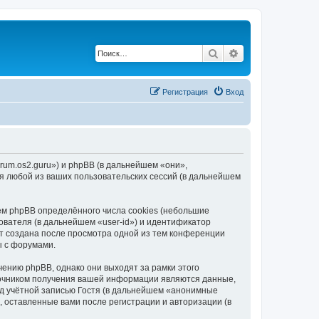
Поиск
Расширенный по
Регистрация
Вход
orum.os2.guru») и phpBB (в дальнейшем «они»,
я любой из ваших пользовательских сессий (в дальнейшем
ем phpBB определённого числа cookies (небольшие
ователя (в дальнейшем «user-id») и идентификатор
ет создана после просмотра одной из тем конференции
ы с форумами.
ению phpBB, однако они выходят за рамки этого
точником получения вашей информации являются данные,
д учётной записью Гостя (в дальнейшем «анонимные
, оставленные вами после регистрации и авторизации (в