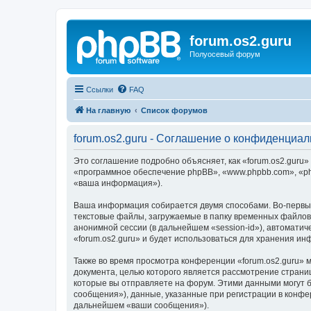
forum.os2.guru
Полуосевый форум
Ссылки
FAQ
На главную
Список форумов
forum.os2.guru - Соглашение о конфиденциал
Это соглашение подробно объясняет, как «forum.os2.guru» 
«программное обеспечение phpBB», «www.phpbb.com», «ph
«ваша информация»).
Ваша информация собирается двумя способами. Во-первых
текстовые файлы, загружаемые в папку временных файлов 
анонимной сессии (в дальнейшем «session-id»), автомати
«forum.os2.guru» и будет использоваться для хранения и
Также во время просмотра конференции «forum.os2.guru» 
документа, целью которого является рассмотрение стран
которые вы отправляете на форум. Этими данными могут 
сообщения»), данные, указанные при регистрации в конфе
дальнейшем «ваши сообщения»).