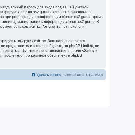
дивидуальный пароль для входа под вашей учётной
на форумах «forum.os2.guru» охраняется законами о
 при регистрации в конференции «forum.os2.guru», кроме
мотрение администрации конференции «forum.os2.guru». В
 возможность согласиться/отказаться от получения
рируясь на других сайтах. Ваш пароль является
ни представители «forum.os2.guru», ни phpBB Limited, ни
спользоваться функцией восстановления пароля «Забыли
l, после чего программное обеспечение phpBB
Удалить cookies
Часовой пояс:
UTC+03:00