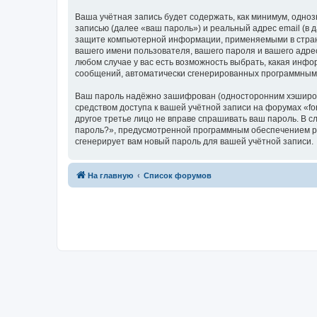
Ваша учётная запись будет содержать, как минимум, одн
записью (далее «ваш пароль») и реальный адрес email (в
защите компьютерной информации, применяемыми в стране
вашего имени пользователя, вашего пароля и вашего адрес
любом случае у вас есть возможность выбрать, какая инфо
сообщений, автоматически сгенерированных программным
Ваш пароль надёжно зашифрован (односторонним хэширован
средством доступа к вашей учётной записи на форумах «foru
другое третье лицо не вправе спрашивать ваш пароль. В с
пароль?», предусмотренной программным обеспечением ph
сгенерирует вам новый пароль для вашей учётной записи.
На главную
Список форумов