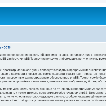
ьности
и его подразделения (в дальнейшем «мы», «наш», «forum.os2.guru», «https://f
pBB Limited», «phpBB Teams») используют информацию, полученную во врем
, просмотр «forum.os2.guru» приведёт к созданию программным обеспечени
вашего браузера). Первые две cookie содержат только идентификатор польз
чески присвоенные вам программным обеспечением phpBB. Третья cookie буд
нформации о прочтённых вами темах, повышая таким образом удобство работ
мы можем установить cookies, внешние по отношению к программному обеспеч
иц, созданных исключительно программным обеспечением phpBB. Вторым ис
быть, но не исчерпываются, следующие данные: сообщения, размещённые по
ренции «forum.os2.guru» (в дальнейшем «ваша учётная запись») и сообщения