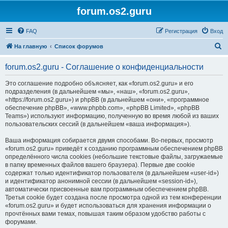
forum.os2.guru
FAQ
Регистрация
Вход
П
На главную
Список форумов
о
forum.os2.guru - Соглашение о конфиденциальности
и
с
Это соглашение подробно объясняет, как «forum.os2.guru» и его
подразделения (в дальнейшем «мы», «наш», «forum.os2.guru»,
к
«https://forum.os2.guru») и phpBB (в дальнейшем «они», «программное
обеспечение phpBB», «www.phpbb.com», «phpBB Limited», «phpBB
Teams») используют информацию, полученную во время любой из ваших
пользовательских сессий (в дальнейшем «ваша информация»).
Ваша информация собирается двумя способами. Во-первых, просмотр
«forum.os2.guru» приведёт к созданию программным обеспечением phpBB
определённого числа cookies (небольшие текстовые файлы, загружаемые
в папку временных файлов вашего браузера). Первые две cookie
содержат только идентификатор пользователя (в дальнейшем «user-id»)
и идентификатор анонимной сессии (в дальнейшем «session-id»),
автоматически присвоенные вам программным обеспечением phpBB.
Третья cookie будет создана после просмотра одной из тем конференции
«forum.os2.guru» и будет использоваться для хранения информации о
прочтённых вами темах, повышая таким образом удобство работы с
форумами.