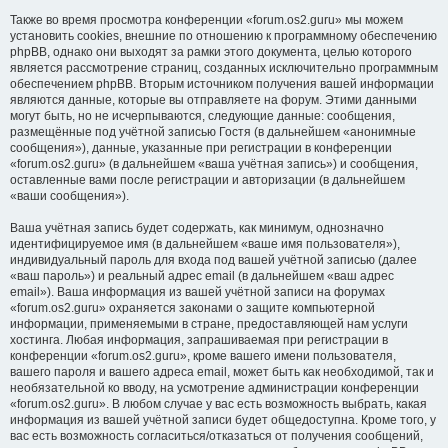
Также во время просмотра конференции «forum.os2.guru» мы можем
установить cookies, внешние по отношению к программному обеспечению
phpBB, однако они выходят за рамки этого документа, целью которого
является рассмотрение страниц, созданных исключительно программным
обеспечением phpBB. Вторым источником получения вашей информации
являются данные, которые вы отправляете на форум. Этими данными
могут быть, но не исчерпываются, следующие данные: сообщения,
размещённые под учётной записью Гостя (в дальнейшем «анонимные
сообщения»), данные, указанные при регистрации в конференции
«forum.os2.guru» (в дальнейшем «ваша учётная запись») и сообщения,
оставленные вами после регистрации и авторизации (в дальнейшем
«ваши сообщения»).
Ваша учётная запись будет содержать, как минимум, однозначно
идентифицируемое имя (в дальнейшем «ваше имя пользователя»),
индивидуальный пароль для входа под вашей учётной записью (далее
«ваш пароль») и реальный адрес email (в дальнейшем «ваш адрес
email»). Ваша информация из вашей учётной записи на форумах
«forum.os2.guru» охраняется законами о защите компьютерной
информации, применяемыми в стране, предоставляющей нам услуги
хостинга. Любая информация, запрашиваемая при регистрации в
конференции «forum.os2.guru», кроме вашего имени пользователя,
вашего пароля и вашего адреса email, может быть как необходимой, так и
необязательной ко вводу, на усмотрение администрации конференции
«forum.os2.guru». В любом случае у вас есть возможность выбрать, какая
информация из вашей учётной записи будет общедоступна. Кроме того, у
вас есть возможность согласиться/отказаться от получения сообщений,