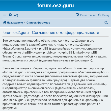
forum.os2.guru
FAQ
Регистрация
Вход
П
На главную
Список форумов
о
forum.os2.guru - Соглашение о конфиденциальности
и
с
Это соглашение подробно объясняет, как «forum.os2.guru» и его
подразделения (в дальнейшем «мы», «наш», «forum.os2.guru»,
к
«https://forum.os2.guru») и phpBB (в дальнейшем «они», «программное
обеспечение phpBB», «www.phpbb.com», «phpBB Limited», «phpBB
Teams») используют информацию, полученную во время любой из ваших
пользовательских сессий (в дальнейшем «ваша информация»).
Ваша информация собирается двумя способами. Во-первых, просмотр
«forum.os2.guru» приведёт к созданию программным обеспечением phpBB
определённого числа cookies (небольшие текстовые файлы, загружаемые
в папку временных файлов вашего браузера). Первые две cookie
содержат только идентификатор пользователя (в дальнейшем «user-id»)
и идентификатор анонимной сессии (в дальнейшем «session-id»),
автоматически присвоенные вам программным обеспечением phpBB.
Третья cookie будет создана после просмотра одной из тем конференции
«forum.os2.guru» и будет использоваться для хранения информации о
прочтённых вами темах, повышая таким образом удобство работы с
форумами.