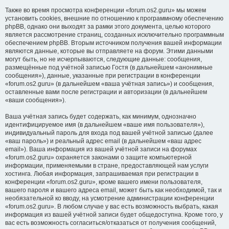
Также во время просмотра конференции «forum.os2.guru» мы можем
установить cookies, внешние по отношению к программному обеспечению
phpBB, однако они выходят за рамки этого документа, целью которого
является рассмотрение страниц, созданных исключительно программным
обеспечением phpBB. Вторым источником получения вашей информации
являются данные, которые вы отправляете на форум. Этими данными
могут быть, но не исчерпываются, следующие данные: сообщения,
размещённые под учётной записью Гостя (в дальнейшем «анонимные
сообщения»), данные, указанные при регистрации в конференции
«forum.os2.guru» (в дальнейшем «ваша учётная запись») и сообщения,
оставленные вами после регистрации и авторизации (в дальнейшем
«ваши сообщения»).
Ваша учётная запись будет содержать, как минимум, однозначно
идентифицируемое имя (в дальнейшем «ваше имя пользователя»),
индивидуальный пароль для входа под вашей учётной записью (далее
«ваш пароль») и реальный адрес email (в дальнейшем «ваш адрес
email»). Ваша информация из вашей учётной записи на форумах
«forum.os2.guru» охраняется законами о защите компьютерной
информации, применяемыми в стране, предоставляющей нам услуги
хостинга. Любая информация, запрашиваемая при регистрации в
конференции «forum.os2.guru», кроме вашего имени пользователя,
вашего пароля и вашего адреса email, может быть как необходимой, так и
необязательной ко вводу, на усмотрение администрации конференции
«forum.os2.guru». В любом случае у вас есть возможность выбрать, какая
информация из вашей учётной записи будет общедоступна. Кроме того, у
вас есть возможность согласиться/отказаться от получения сообщений,