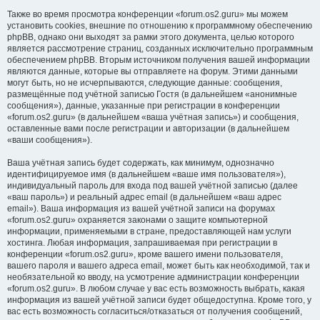
Также во время просмотра конференции «forum.os2.guru» мы можем
установить cookies, внешние по отношению к программному обеспечению
phpBB, однако они выходят за рамки этого документа, целью которого
является рассмотрение страниц, созданных исключительно программным
обеспечением phpBB. Вторым источником получения вашей информации
являются данные, которые вы отправляете на форум. Этими данными
могут быть, но не исчерпываются, следующие данные: сообщения,
размещённые под учётной записью Гостя (в дальнейшем «анонимные
сообщения»), данные, указанные при регистрации в конференции
«forum.os2.guru» (в дальнейшем «ваша учётная запись») и сообщения,
оставленные вами после регистрации и авторизации (в дальнейшем
«ваши сообщения»).
Ваша учётная запись будет содержать, как минимум, однозначно
идентифицируемое имя (в дальнейшем «ваше имя пользователя»),
индивидуальный пароль для входа под вашей учётной записью (далее
«ваш пароль») и реальный адрес email (в дальнейшем «ваш адрес
email»). Ваша информация из вашей учётной записи на форумах
«forum.os2.guru» охраняется законами о защите компьютерной
информации, применяемыми в стране, предоставляющей нам услуги
хостинга. Любая информация, запрашиваемая при регистрации в
конференции «forum.os2.guru», кроме вашего имени пользователя,
вашего пароля и вашего адреса email, может быть как необходимой, так и
необязательной ко вводу, на усмотрение администрации конференции
«forum.os2.guru». В любом случае у вас есть возможность выбрать, какая
информация из вашей учётной записи будет общедоступна. Кроме того, у
вас есть возможность согласиться/отказаться от получения сообщений,