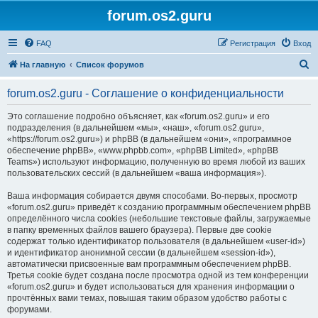
forum.os2.guru
FAQ
Регистрация
Вход
П
На главную
Список форумов
о
forum.os2.guru - Соглашение о конфиденциальности
и
с
Это соглашение подробно объясняет, как «forum.os2.guru» и его
подразделения (в дальнейшем «мы», «наш», «forum.os2.guru»,
к
«https://forum.os2.guru») и phpBB (в дальнейшем «они», «программное
обеспечение phpBB», «www.phpbb.com», «phpBB Limited», «phpBB
Teams») используют информацию, полученную во время любой из ваших
пользовательских сессий (в дальнейшем «ваша информация»).
Ваша информация собирается двумя способами. Во-первых, просмотр
«forum.os2.guru» приведёт к созданию программным обеспечением phpBB
определённого числа cookies (небольшие текстовые файлы, загружаемые
в папку временных файлов вашего браузера). Первые две cookie
содержат только идентификатор пользователя (в дальнейшем «user-id»)
и идентификатор анонимной сессии (в дальнейшем «session-id»),
автоматически присвоенные вам программным обеспечением phpBB.
Третья cookie будет создана после просмотра одной из тем конференции
«forum.os2.guru» и будет использоваться для хранения информации о
прочтённых вами темах, повышая таким образом удобство работы с
форумами.