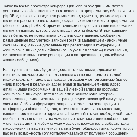
Также во время просмотра конференции «forum.os2.guru» мы можем
установить cookies, внешние по отношению к программному обеспечению
phpBB, однако они выходят за рамки этого документа, целью которого
является рассмотрение страниц, созданных исключительно программным
обеспечением phpBB. Вторым источником получения вашей информации
являются данные, которые вы отправляете на форум. Этими данными
могут быть, но не исчерпываются, следующие данные: сообщения,
размещённые под учётной записью Гостя (в дальнейшем «анонимные
сообщения»), данные, указанные при регистрации в конференции
«forum.os2.guru» (в дальнейшем «ваша учётная запись») и сообщения,
оставленные вами после регистрации и авторизации (в дальнейшем
«ваши сообщения»).
Ваша учётная запись будет содержать, как минимум, однозначно
идентифицируемое имя (в дальнейшем «ваше имя пользователя»),
индивидуальный пароль для входа под вашей учётной записью (далее
«ваш пароль») и реальный адрес email (в дальнейшем «ваш адрес
email»). Ваша информация из вашей учётной записи на форумах
«forum.os2.guru» охраняется законами о защите компьютерной
информации, применяемыми в стране, предоставляющей нам услуги
хостинга. Любая информация, запрашиваемая при регистрации в
конференции «forum.os2.guru», кроме вашего имени пользователя,
вашего пароля и вашего адреса email, может быть как необходимой, так и
необязательной ко вводу, на усмотрение администрации конференции
«forum.os2.guru». В любом случае у вас есть возможность выбрать, какая
информация из вашей учётной записи будет общедоступна. Кроме того, у
вас есть возможность согласиться/отказаться от получения сообщений,