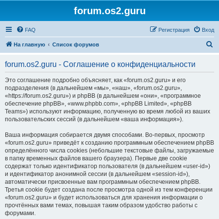
forum.os2.guru
FAQ
Регистрация
Вход
П
На главную
Список форумов
о
forum.os2.guru - Соглашение о конфиденциальности
и
с
Это соглашение подробно объясняет, как «forum.os2.guru» и его
подразделения (в дальнейшем «мы», «наш», «forum.os2.guru»,
к
«https://forum.os2.guru») и phpBB (в дальнейшем «они», «программное
обеспечение phpBB», «www.phpbb.com», «phpBB Limited», «phpBB
Teams») используют информацию, полученную во время любой из ваших
пользовательских сессий (в дальнейшем «ваша информация»).
Ваша информация собирается двумя способами. Во-первых, просмотр
«forum.os2.guru» приведёт к созданию программным обеспечением phpBB
определённого числа cookies (небольшие текстовые файлы, загружаемые
в папку временных файлов вашего браузера). Первые две cookie
содержат только идентификатор пользователя (в дальнейшем «user-id»)
и идентификатор анонимной сессии (в дальнейшем «session-id»),
автоматически присвоенные вам программным обеспечением phpBB.
Третья cookie будет создана после просмотра одной из тем конференции
«forum.os2.guru» и будет использоваться для хранения информации о
прочтённых вами темах, повышая таким образом удобство работы с
форумами.