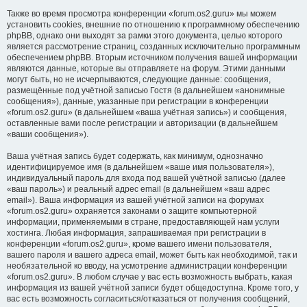
Также во время просмотра конференции «forum.os2.guru» мы можем
установить cookies, внешние по отношению к программному обеспечению
phpBB, однако они выходят за рамки этого документа, целью которого
является рассмотрение страниц, созданных исключительно программным
обеспечением phpBB. Вторым источником получения вашей информации
являются данные, которые вы отправляете на форум. Этими данными
могут быть, но не исчерпываются, следующие данные: сообщения,
размещённые под учётной записью Гостя (в дальнейшем «анонимные
сообщения»), данные, указанные при регистрации в конференции
«forum.os2.guru» (в дальнейшем «ваша учётная запись») и сообщения,
оставленные вами после регистрации и авторизации (в дальнейшем
«ваши сообщения»).
Ваша учётная запись будет содержать, как минимум, однозначно
идентифицируемое имя (в дальнейшем «ваше имя пользователя»),
индивидуальный пароль для входа под вашей учётной записью (далее
«ваш пароль») и реальный адрес email (в дальнейшем «ваш адрес
email»). Ваша информация из вашей учётной записи на форумах
«forum.os2.guru» охраняется законами о защите компьютерной
информации, применяемыми в стране, предоставляющей нам услуги
хостинга. Любая информация, запрашиваемая при регистрации в
конференции «forum.os2.guru», кроме вашего имени пользователя,
вашего пароля и вашего адреса email, может быть как необходимой, так и
необязательной ко вводу, на усмотрение администрации конференции
«forum.os2.guru». В любом случае у вас есть возможность выбрать, какая
информация из вашей учётной записи будет общедоступна. Кроме того, у
вас есть возможность согласиться/отказаться от получения сообщений,