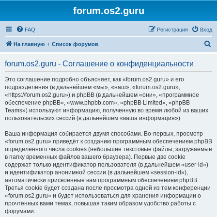
forum.os2.guru
FAQ
Регистрация
Вход
П
На главную
Список форумов
о
forum.os2.guru - Соглашение о конфиденциальности
и
с
Это соглашение подробно объясняет, как «forum.os2.guru» и его
подразделения (в дальнейшем «мы», «наш», «forum.os2.guru»,
к
«https://forum.os2.guru») и phpBB (в дальнейшем «они», «программное
обеспечение phpBB», «www.phpbb.com», «phpBB Limited», «phpBB
Teams») используют информацию, полученную во время любой из ваших
пользовательских сессий (в дальнейшем «ваша информация»).
Ваша информация собирается двумя способами. Во-первых, просмотр
«forum.os2.guru» приведёт к созданию программным обеспечением phpBB
определённого числа cookies (небольшие текстовые файлы, загружаемые
в папку временных файлов вашего браузера). Первые две cookie
содержат только идентификатор пользователя (в дальнейшем «user-id»)
и идентификатор анонимной сессии (в дальнейшем «session-id»),
автоматически присвоенные вам программным обеспечением phpBB.
Третья cookie будет создана после просмотра одной из тем конференции
«forum.os2.guru» и будет использоваться для хранения информации о
прочтённых вами темах, повышая таким образом удобство работы с
форумами.