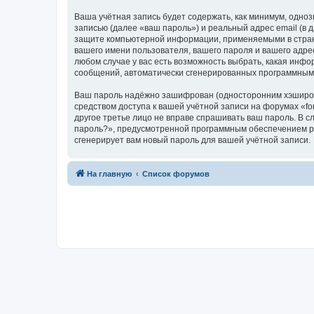
Ваша учётная запись будет содержать, как минимум, одн
записью (далее «ваш пароль») и реальный адрес email (в
защите компьютерной информации, применяемыми в стране
вашего имени пользователя, вашего пароля и вашего адрес
любом случае у вас есть возможность выбрать, какая инфо
сообщений, автоматически сгенерированных программным
Ваш пароль надёжно зашифрован (односторонним хэширован
средством доступа к вашей учётной записи на форумах «foru
другое третье лицо не вправе спрашивать ваш пароль. В с
пароль?», предусмотренной программным обеспечением ph
сгенерирует вам новый пароль для вашей учётной записи.
На главную
Список форумов