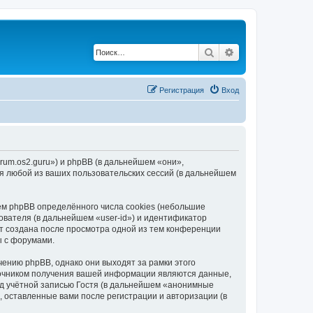
Поиск
Расширенный по
Регистрация
Вход
orum.os2.guru») и phpBB (в дальнейшем «они»,
я любой из ваших пользовательских сессий (в дальнейшем
ем phpBB определённого числа cookies (небольшие
ователя (в дальнейшем «user-id») и идентификатор
ет создана после просмотра одной из тем конференции
ы с форумами.
ению phpBB, однако они выходят за рамки этого
точником получения вашей информации являются данные,
д учётной записью Гостя (в дальнейшем «анонимные
, оставленные вами после регистрации и авторизации (в