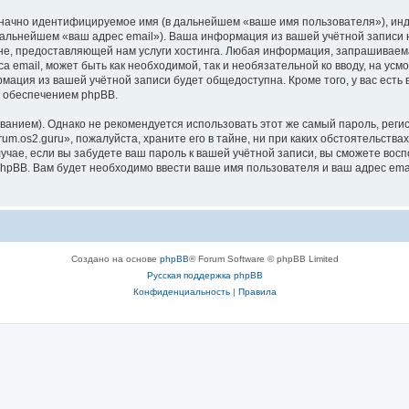
означно идентифицируемое имя (в дальнейшем «ваше имя пользователя»), ин
 дальнейшем «ваш адрес email»). Ваша информация из вашей учётной записи 
, предоставляющей нам услуги хостинга. Любая информация, запрашиваемая
а email, может быть как необходимой, так и необязательной ко вводу, на ус
рмация из вашей учётной записи будет общедоступна. Кроме того, у вас есть
 обеспечением phpBB.
ием). Однако не рекомендуется использовать этот же самый пароль, регист
m.os2.guru», пожалуйста, храните его в тайне, ни при каких обстоятельствах 
лучае, если вы забудете ваш пароль к вашей учётной записи, вы сможете во
pBB. Вам будет необходимо ввести ваше имя пользователя и ваш адрес emai
Создано на основе
phpBB
® Forum Software © phpBB Limited
Русская поддержка phpBB
Конфиденциальность
|
Правила