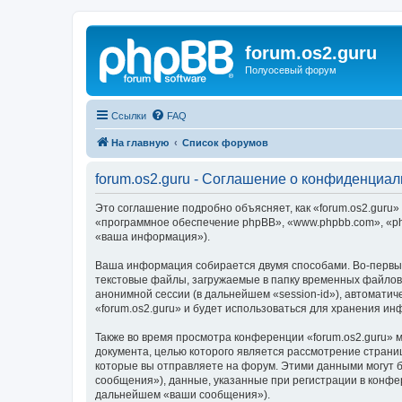
forum.os2.guru
Полуосевый форум
Ссылки
FAQ
На главную
Список форумов
forum.os2.guru - Соглашение о конфиденциал
Это соглашение подробно объясняет, как «forum.os2.guru» 
«программное обеспечение phpBB», «www.phpbb.com», «ph
«ваша информация»).
Ваша информация собирается двумя способами. Во-первых
текстовые файлы, загружаемые в папку временных файлов 
анонимной сессии (в дальнейшем «session-id»), автомати
«forum.os2.guru» и будет использоваться для хранения и
Также во время просмотра конференции «forum.os2.guru» 
документа, целью которого является рассмотрение стран
которые вы отправляете на форум. Этими данными могут 
сообщения»), данные, указанные при регистрации в конфе
дальнейшем «ваши сообщения»).