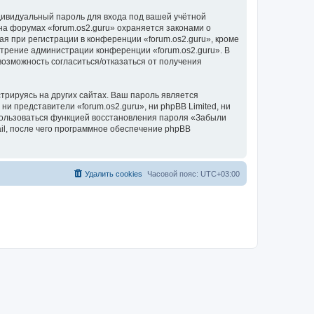
дивидуальный пароль для входа под вашей учётной
на форумах «forum.os2.guru» охраняется законами о
 при регистрации в конференции «forum.os2.guru», кроме
мотрение администрации конференции «forum.os2.guru». В
 возможность согласиться/отказаться от получения
рируясь на других сайтах. Ваш пароль является
ни представители «forum.os2.guru», ни phpBB Limited, ни
спользоваться функцией восстановления пароля «Забыли
l, после чего программное обеспечение phpBB
Удалить cookies
Часовой пояс:
UTC+03:00