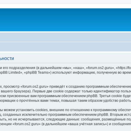
ьности
и его подразделения (в дальнейшем «мы», «наш», «forum.os2.guru», «https://f
pBB Limited», «phpBB Teams») используют информацию, полученную во врем
, просмотр «forum.os2.guru» приведёт к созданию программным обеспечени
вашего браузера). Первые две cookie содержат только идентификатор польз
чески присвоенные вам программным обеспечением phpBB. Третья cookie буд
нформации о прочтённых вами темах, повышая таким образом удобство работ
мы можем установить cookies, внешние по отношению к программному обеспеч
иц, созданных исключительно программным обеспечением phpBB. Вторым ис
быть, но не исчерпываются, следующие данные: сообщения, размещённые по
ренции «forum.os2.guru» (в дальнейшем «ваша учётная запись») и сообщения