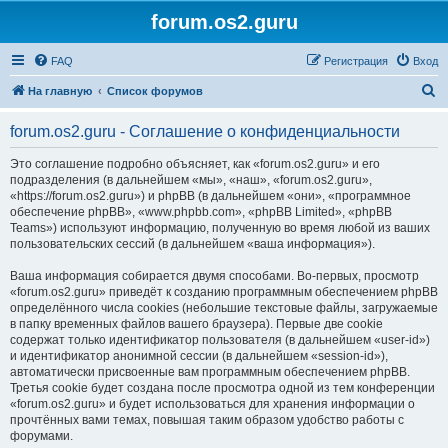
forum.os2.guru
FAQ
Регистрация
Вход
П
На главную
Список форумов
о
forum.os2.guru - Соглашение о конфиденциальности
и
с
Это соглашение подробно объясняет, как «forum.os2.guru» и его
подразделения (в дальнейшем «мы», «наш», «forum.os2.guru»,
к
«https://forum.os2.guru») и phpBB (в дальнейшем «они», «программное
обеспечение phpBB», «www.phpbb.com», «phpBB Limited», «phpBB
Teams») используют информацию, полученную во время любой из ваших
пользовательских сессий (в дальнейшем «ваша информация»).
Ваша информация собирается двумя способами. Во-первых, просмотр
«forum.os2.guru» приведёт к созданию программным обеспечением phpBB
определённого числа cookies (небольшие текстовые файлы, загружаемые
в папку временных файлов вашего браузера). Первые две cookie
содержат только идентификатор пользователя (в дальнейшем «user-id»)
и идентификатор анонимной сессии (в дальнейшем «session-id»),
автоматически присвоенные вам программным обеспечением phpBB.
Третья cookie будет создана после просмотра одной из тем конференции
«forum.os2.guru» и будет использоваться для хранения информации о
прочтённых вами темах, повышая таким образом удобство работы с
форумами.