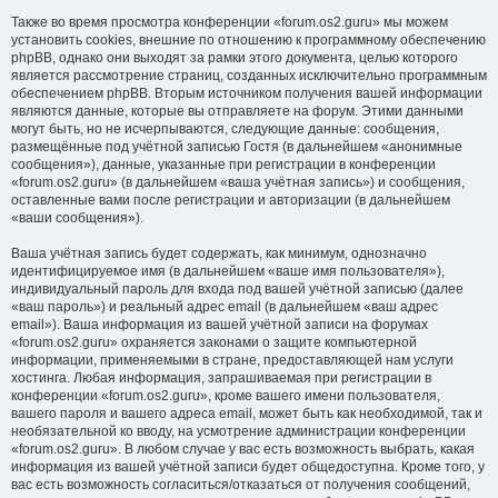
Также во время просмотра конференции «forum.os2.guru» мы можем
установить cookies, внешние по отношению к программному обеспечению
phpBB, однако они выходят за рамки этого документа, целью которого
является рассмотрение страниц, созданных исключительно программным
обеспечением phpBB. Вторым источником получения вашей информации
являются данные, которые вы отправляете на форум. Этими данными
могут быть, но не исчерпываются, следующие данные: сообщения,
размещённые под учётной записью Гостя (в дальнейшем «анонимные
сообщения»), данные, указанные при регистрации в конференции
«forum.os2.guru» (в дальнейшем «ваша учётная запись») и сообщения,
оставленные вами после регистрации и авторизации (в дальнейшем
«ваши сообщения»).
Ваша учётная запись будет содержать, как минимум, однозначно
идентифицируемое имя (в дальнейшем «ваше имя пользователя»),
индивидуальный пароль для входа под вашей учётной записью (далее
«ваш пароль») и реальный адрес email (в дальнейшем «ваш адрес
email»). Ваша информация из вашей учётной записи на форумах
«forum.os2.guru» охраняется законами о защите компьютерной
информации, применяемыми в стране, предоставляющей нам услуги
хостинга. Любая информация, запрашиваемая при регистрации в
конференции «forum.os2.guru», кроме вашего имени пользователя,
вашего пароля и вашего адреса email, может быть как необходимой, так и
необязательной ко вводу, на усмотрение администрации конференции
«forum.os2.guru». В любом случае у вас есть возможность выбрать, какая
информация из вашей учётной записи будет общедоступна. Кроме того, у
вас есть возможность согласиться/отказаться от получения сообщений,