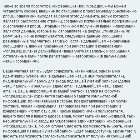
Также во время просмотра конференции «forum.os2.guru» мы можем
установить cookies, внешние по отношению к программному обеспечению
phpBB, однако они выходят за рамки этого документа, целью которого
является рассмотрение страниц, созданных исключительно программным
обеспечением phpBB. Вторым источником получения вашей информации
являются данные, которые вы отправляете на форум. Этими данными
могут быть, но не исчерпываются, следующие данные: сообщения,
размещённые под учётной записью Гостя (в дальнейшем «анонимные
сообщения»), данные, указанные при регистрации в конференции
«forum.os2.guru» (в дальнейшем «ваша учётная запись») и сообщения,
оставленные вами после регистрации и авторизации (в дальнейшем
«ваши сообщения»).
Ваша учётная запись будет содержать, как минимум, однозначно
идентифицируемое имя (в дальнейшем «ваше имя пользователя»),
индивидуальный пароль для входа под вашей учётной записью (далее
«ваш пароль») и реальный адрес email (в дальнейшем «ваш адрес
email»). Ваша информация из вашей учётной записи на форумах
«forum.os2.guru» охраняется законами о защите компьютерной
информации, применяемыми в стране, предоставляющей нам услуги
хостинга. Любая информация, запрашиваемая при регистрации в
конференции «forum.os2.guru», кроме вашего имени пользователя,
вашего пароля и вашего адреса email, может быть как необходимой, так и
необязательной ко вводу, на усмотрение администрации конференции
«forum.os2.guru». В любом случае у вас есть возможность выбрать, какая
информация из вашей учётной записи будет общедоступна. Кроме того, у
вас есть возможность согласиться/отказаться от получения сообщений,