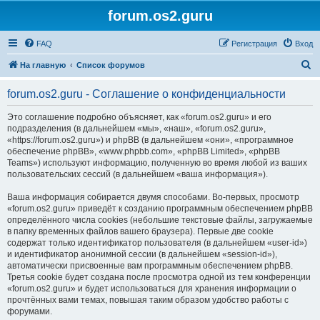
forum.os2.guru
FAQ
Регистрация
Вход
П
На главную
Список форумов
о
forum.os2.guru - Соглашение о конфиденциальности
и
с
Это соглашение подробно объясняет, как «forum.os2.guru» и его
подразделения (в дальнейшем «мы», «наш», «forum.os2.guru»,
к
«https://forum.os2.guru») и phpBB (в дальнейшем «они», «программное
обеспечение phpBB», «www.phpbb.com», «phpBB Limited», «phpBB
Teams») используют информацию, полученную во время любой из ваших
пользовательских сессий (в дальнейшем «ваша информация»).
Ваша информация собирается двумя способами. Во-первых, просмотр
«forum.os2.guru» приведёт к созданию программным обеспечением phpBB
определённого числа cookies (небольшие текстовые файлы, загружаемые
в папку временных файлов вашего браузера). Первые две cookie
содержат только идентификатор пользователя (в дальнейшем «user-id»)
и идентификатор анонимной сессии (в дальнейшем «session-id»),
автоматически присвоенные вам программным обеспечением phpBB.
Третья cookie будет создана после просмотра одной из тем конференции
«forum.os2.guru» и будет использоваться для хранения информации о
прочтённых вами темах, повышая таким образом удобство работы с
форумами.