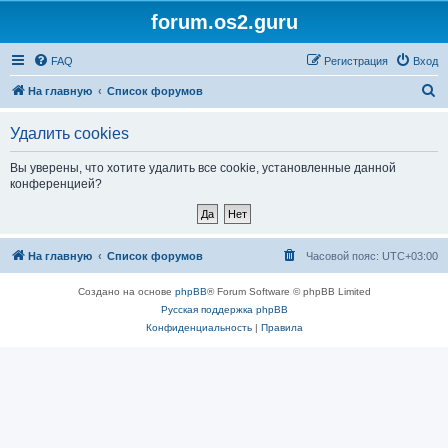
forum.os2.guru
FAQ
Регистрация
Вход
П
На главную
Список форумов
о
Удалить cookies
и
с
Вы уверены, что хотите удалить все cookie, установленные данной
конференцией?
к
На главную
Список форумов
Часовой пояс:
UTC+03:00
Создано на основе
phpBB
® Forum Software © phpBB Limited
Русская поддержка phpBB
Конфиденциальность
|
Правила