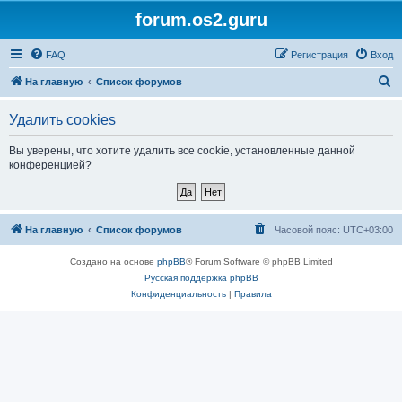
forum.os2.guru
FAQ
Регистрация
Вход
П
На главную
Список форумов
о
Удалить cookies
и
с
Вы уверены, что хотите удалить все cookie, установленные данной
конференцией?
к
На главную
Список форумов
Часовой пояс:
UTC+03:00
Создано на основе
phpBB
® Forum Software © phpBB Limited
Русская поддержка phpBB
Конфиденциальность
|
Правила