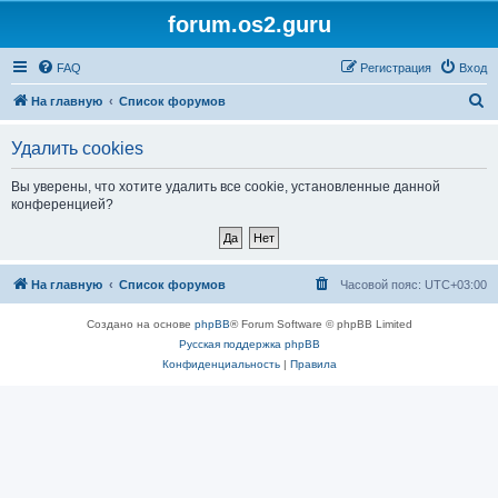
forum.os2.guru
FAQ
Регистрация
Вход
П
На главную
Список форумов
о
Удалить cookies
и
с
Вы уверены, что хотите удалить все cookie, установленные данной
конференцией?
к
На главную
Список форумов
Часовой пояс:
UTC+03:00
Создано на основе
phpBB
® Forum Software © phpBB Limited
Русская поддержка phpBB
Конфиденциальность
|
Правила