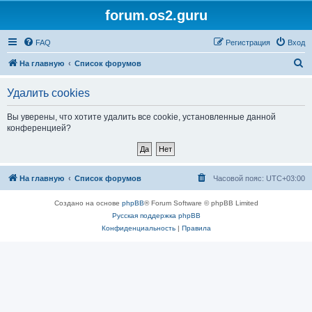
forum.os2.guru
FAQ
Регистрация
Вход
П
На главную
Список форумов
о
Удалить cookies
и
с
Вы уверены, что хотите удалить все cookie, установленные данной
конференцией?
к
На главную
Список форумов
Часовой пояс:
UTC+03:00
Создано на основе
phpBB
® Forum Software © phpBB Limited
Русская поддержка phpBB
Конфиденциальность
|
Правила