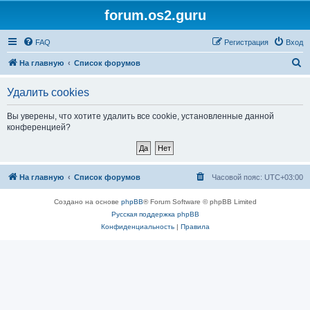
forum.os2.guru
FAQ
Регистрация
Вход
П
На главную
Список форумов
о
Удалить cookies
и
с
Вы уверены, что хотите удалить все cookie, установленные данной
конференцией?
к
На главную
Список форумов
Часовой пояс:
UTC+03:00
Создано на основе
phpBB
® Forum Software © phpBB Limited
Русская поддержка phpBB
Конфиденциальность
|
Правила